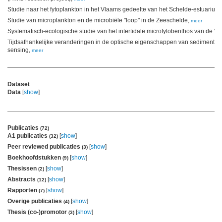
Studie naar het fytoplankton in het Vlaams gedeelte van het Schelde-estuarium
Studie van microplankton en de microbiële "loop" in de Zeeschelde,
meer
Systematisch-ecologische studie van het intertidale microfytobenthos van de W
Tijdsafhankelijke veranderingen in de optische eigenschappen van sedimenten
sensing,
meer
Dataset
Data
[
show
]
Publicaties
(72)
A1 publicaties
[
show
]
(32)
Peer reviewed publicaties
[
show
]
(3)
Boekhoofdstukken
[
show
]
(9)
Thesissen
[
show
]
(2)
Abstracts
[
show
]
(12)
Rapporten
[
show
]
(7)
Overige publicaties
[
show
]
(4)
Thesis (co-)promotor
[
show
]
(3)