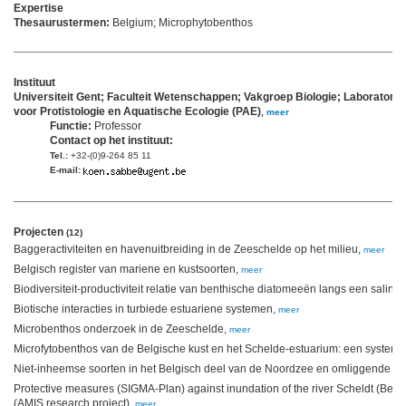
Expertise
Thesaurustermen:
Belgium; Microphytobenthos
Instituut
Universiteit Gent; Faculteit Wetenschappen; Vakgroep Biologie; Laboratori
voor Protistologie en Aquatische Ecologie (PAE)
,
meer
Functie:
Professor
Contact op het instituut:
Tel.:
+32-(0)9-264 85 11
E-mail:
Projecten
(12)
Baggeractiviteiten en havenuitbreiding in de Zeeschelde op het milieu,
meer
Belgisch register van mariene en kustsoorten,
meer
Biodiversiteit-productiviteit relatie van benthische diatomeeën langs een salinite
Biotische interacties in turbiede estuariene systemen,
meer
Microbenthos onderzoek in de Zeeschelde,
meer
Microfytobenthos van de Belgische kust en het Schelde-estuarium: een systema
Niet-inheemse soorten in het Belgisch deel van de Noordzee en omliggende es
Protective measures (SIGMA-Plan) against inundation of the river Scheldt (Belgi
(AMIS research project),
meer