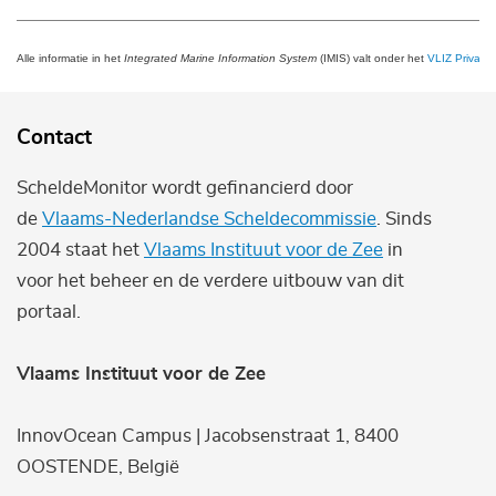
Alle informatie in het
Integrated Marine Information System
(IMIS) valt onder het
VLIZ Privacy 
Contact
ScheldeMonitor wordt gefinancierd door
de
Vlaams-Nederlandse Scheldecommissie
. Sinds
2004 staat het
Vlaams Instituut voor de Zee
in
voor het beheer en de verdere uitbouw van dit
portaal.
Vlaams Instituut voor de Zee
InnovOcean Campus | Jacobsenstraat 1, 8400
OOSTENDE, België