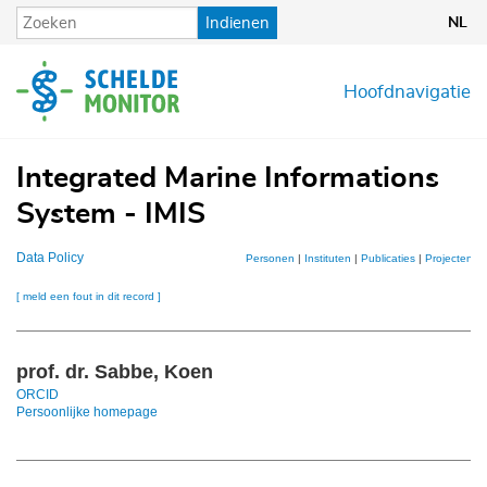
Overslaan
Indienen
NL
en
naar
de
Hoofdnavigatie
inhoud
gaan
Integrated Marine Informations
System - IMIS
Data Policy
Personen
|
Instituten
|
Publicaties
|
Projecten
|
[ meld een fout in dit record ]
prof. dr. Sabbe, Koen
ORCID
Persoonlijke homepage