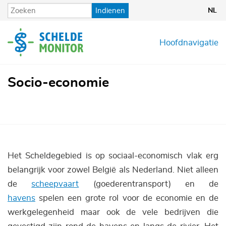
Overslaan
Indienen
NL
en
naar
de
Hoofdnavigatie
inhoud
gaan
Socio-economie
Het Scheldegebied is op sociaal-economisch vlak erg
belangrijk voor zowel België als Nederland. Niet alleen
de
scheepvaart
(goederentransport) en de
havens
spelen een grote rol voor de economie en de
werkgelegenheid maar ook de vele bedrijven die