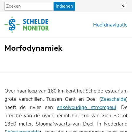
Overslaan
Indienen
NL
en
naar
de
Hoofdnavigatie
inhoud
gaan
Morfodynamiek
Over haar loop van 160 km kent het Schelde-estuarium
grote verschillen. Tussen Gent en Doel (
Zeeschelde
)
heeft de rivier een
enkelvoudige stroomgeul
. De
breedte van de rivier neemt hier toe van zo'n 50 tot
1350 meter. Stoomafwaarts van Doel, in Nederland