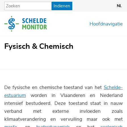
Overslaan
Indienen
NL
en
naar
de
Hoofdnavigatie
inhoud
gaan
Fysisch & Chemisch
De fysische en chemische toestand van het
Schelde-
estuarium
worden in Vlaanderen en Nederland
intensief bestudeerd. Deze toestand staat in nauw
verband met externe invloeden zoals
klimaatverandering en vervuiling maar ook met