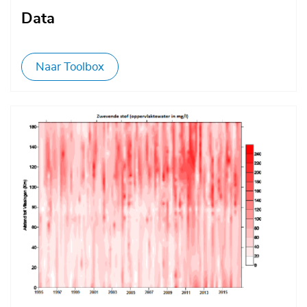
Data
Naar Toolbox
Afbeelding