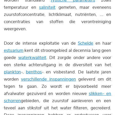
worden standaard
fysische parameters
zoals
temperatuur en
saliniteit
gemeten, maar eveneens
zuurstofconcentratie, lichtklimaat, nutriënten, ... en
concentraties van stoffen die verontreiniging
weergeven.
Door de intense exploitatie van de
Schelde
en haar
estuarium
kent dit stroomgebied al decennia lang geen
goede
waterkwaliteit
. Dit zorgde onder andere voor
een sterke achteruitgang in de diversiteit van het
plankton
-,
benthos
- en visbestand. De laatste jaren
worden
verschillende inspanningen
geleverd om dit
tegen te gaan. Zo wordt er bijvoorbeeld meer
afvalwater gezuiverd en worden nieuwe
slikken- en
schorren
gebieden, die zuurstof aanleveren en een
teveel aan stikstof uit het water filteren, gecreëerd.