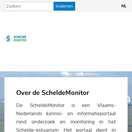
Overslaan
Indienen
NL
en
naar
Thema's
Data & Informatie
de
inhoud
gaan
Tools & Applicaties
Over ScheldeMonitor
Over de ScheldeMonitor
De ScheldeMonitor is een Vlaams-
Nederlands kennis- en informatieportaal
rond onderzoek en monitoring in het
Schelde-estuarium. Het portaal dient in