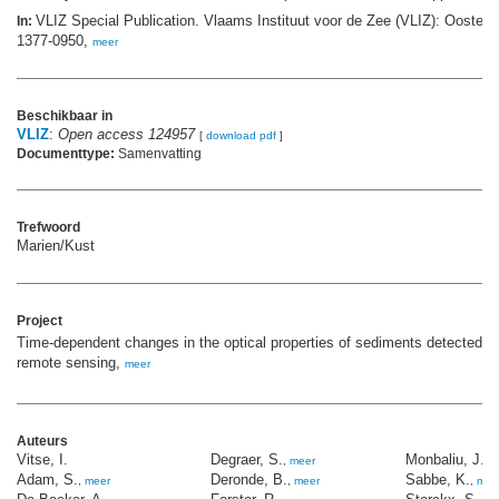
VLIZ Special Publication. Vlaams Instituut voor de Zee (VLIZ): Oosten
In:
1377-0950,
meer
Beschikbaar in
VLIZ
:
Open access 124957
[
download pdf
]
Documenttype:
Samenvatting
Trefwoord
Marien/Kust
Project
Time-dependent changes in the optical properties of sediments detected w
remote sensing,
meer
Auteurs
Vitse, I.
Degraer, S.
Monbaliu, J.
,
meer
,
m
Adam, S.
Deronde, B.
Sabbe, K.
,
meer
,
meer
,
mee