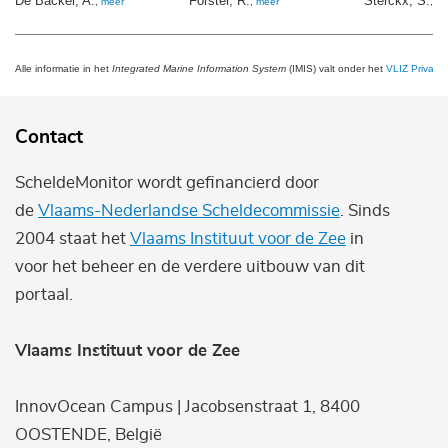
De Backer, A.
Forster, R.
Sterckx, S.
,
meer
,
meer
,
me
Alle informatie in het
Integrated Marine Information System
(IMIS) valt onder het
VLIZ Privacy 
Contact
ScheldeMonitor wordt gefinancierd door
de
Vlaams-Nederlandse Scheldecommissie
. Sinds
2004 staat het
Vlaams Instituut voor de Zee
in
voor het beheer en de verdere uitbouw van dit
portaal.
Vlaams Instituut voor de Zee
InnovOcean Campus | Jacobsenstraat 1, 8400
OOSTENDE, België