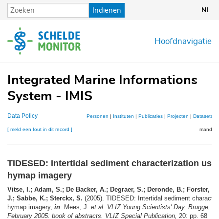
Overslaan
Indienen
NL
en
naar
de
Hoofdnavigatie
inhoud
gaan
Integrated Marine Informations
System - IMIS
Data Policy
Personen
|
Instituten
|
Publicaties
|
Projecten
|
Datasets
|
[ meld een fout in dit record ]
mandje (
TIDESED: Intertidal sediment characterization usi
hymap imagery
Vitse, I.; Adam, S.; De Backer, A.; Degraer, S.; Deronde, B.; Forster, R
J.; Sabbe, K.; Sterckx, S.
(2005). TIDESED: Intertidal sediment character
hymap imagery,
in
: Mees, J.
et al.
VLIZ Young Scientists' Day, Brugge, B
February 2005: book of abstracts. VLIZ Special Publication,
20: pp. 68