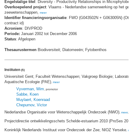
Engelstalige titel
: Diversity - Productivity Relationships in Microphytoben
Overkoepelend project
: Vlaams - Nederlandse samenwerking op het gebi
zeewetenschappen,
meer
Identifier financieringsorganisatie
: FWO (G043502N + G063005N) (Othe
contract id)
Acroniem
: DIVPROD
Periode:
Januari 2002 tot December 2006
Status
: Afgelopen
Thesaurustermen
Biodiversiteit; Diatomeeën; Fytobenthos
Instituten
(5)
Universiteit Gent; Faculteit Wetenschappen; Vakgroep Biologie; Laboratori
Aquatische Ecologie (PAE)
,
meer
Vyverman, Wim
, promotor
Sabbe, Koen
Muylaert, Koenraad
Chepurnov, Victor
Nederlandse Organisatie voor Wetenschappelijk Onderzoek (NWO)
,
meer
, fi
Projectdirectie ontwikkelingsschets Schelde-estuarium 2010 (ProSes 2010
Koninklijk Nederlands Instituut voor Onderzoek der Zee; NIOZ Yerseke
,
me