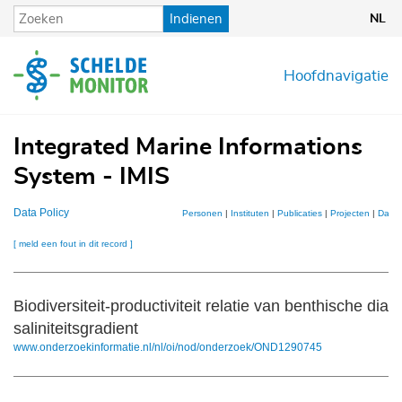
Overslaan
Indienen
NL
en
naar
de
Hoofdnavigatie
inhoud
gaan
Integrated Marine Informations
System - IMIS
Data Policy
Personen
|
Instituten
|
Publicaties
|
Projecten
|
Datas
[ meld een fout in dit record ]
Biodiversiteit-productiviteit relatie van benthische di
saliniteitsgradient
www.onderzoekinformatie.nl/nl/oi/nod/onderzoek/OND1290745