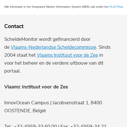
Alle informatie in het
Integrated Marine Information System
(IMIS) valt onder het
VLIZ Privacy 
Contact
ScheldeMonitor wordt gefinancierd door
de
Vlaams-Nederlandse Scheldecommissie
. Sinds
2004 staat het
Vlaams Instituut voor de Zee
in
voor het beheer en de verdere uitbouw van dit
portaal.
Vlaams Instituut voor de Zee
InnovOcean Campus | Jacobsenstraat 1, 8400
OOSTENDE, België
Tel.: +32-(0)59-33 60 00 | Fax: +32-(0)59-34 21