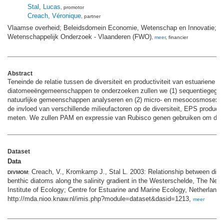
Stal, Lucas
, promotor
Creach, Véronique
, partner
Vlaamse overheid; Beleidsdomein Economie, Wetenschap en Innovatie; F
Wetenschappelijk Onderzoek - Vlaanderen (FWO)
,
meer
, financier
Abstract
Teneinde de relatie tussen de diversiteit en productiviteit van estuariene
diatomeeëngemeenschappen te onderzoeken zullen we (1) sequentiegegev
natuurlijke gemeenschappen analyseren en (2) micro- en mesocosmosexp
de invloed van verschillende milieufactoren op de diversiteit, EPS productie
meten. We zullen PAM en expressie van Rubisco genen gebruiken om de pr
Dataset
Data
Creach, V., Kromkamp J., Stal L. 2003: Relationship between divers
DIVMOM
:
benthic diatoms along the salinity gradient in the Westerschelde, The Neth
Institute of Ecology; Centre for Estuarine and Marine Ecology, Netherlands
http://mda.nioo.knaw.nl/imis.php?module=dataset&dasid=1213,
meer