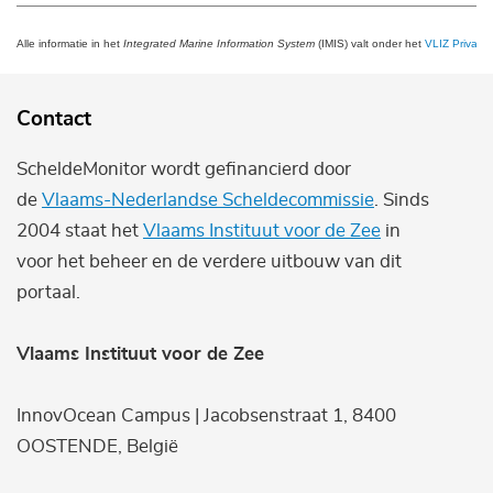
Alle informatie in het
Integrated Marine Information System
(IMIS) valt onder het
VLIZ Privacy 
Contact
ScheldeMonitor wordt gefinancierd door
de
Vlaams-Nederlandse Scheldecommissie
. Sinds
2004 staat het
Vlaams Instituut voor de Zee
in
voor het beheer en de verdere uitbouw van dit
portaal.
Vlaams Instituut voor de Zee
InnovOcean Campus | Jacobsenstraat 1, 8400
OOSTENDE, België