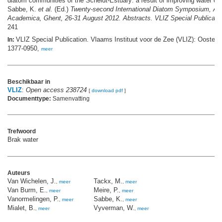
diatom communities of the Scheldt-Estuary: a result of improving water qu
Sabbe, K.
et al.
(Ed.)
Twenty-second International Diatom Symposium, Au
Academica, Ghent, 26-31 August 2012. Abstracts. VLIZ Special Publicatio
241
VLIZ Special Publication. Vlaams Instituut voor de Zee (VLIZ): Oosten
In:
1377-0950,
meer
Beschikbaar in
VLIZ
:
Open access 238724
[
download pdf
]
Documenttype:
Samenvatting
Trefwoord
Brak water
Auteurs
Van Wichelen, J.
Tackx, M.
,
meer
,
meer
Van Burm, E.
Meire, P.
,
meer
,
meer
Vanormelingen, P.
Sabbe, K.
,
meer
,
meer
Mialet, B.
Vyverman, W.
,
meer
,
meer