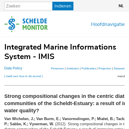
Overslaan
Indienen
NL
en
naar
de
Hoofdnavigatie
inhoud
gaan
Integrated Marine Informations
System - IMIS
Data Policy
Personen
|
Instituten
|
Publicaties
|
Projecten
|
Datasets
|
[ meld een fout in dit record ]
mandje (
Strong compositional changes in the centric diat
communities of the Scheldt-Estuary: a result of i
water quality?
Van Wichelen, J.; Van Burm, E.; Vanormelingen, P.; Mialet, B.; Tackx, 
P.; Sabbe, K.; Vyverman, W.
(2012). Strong compositional changes in the 