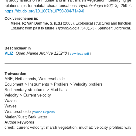
hydrodynamics on a mudflat and in salt marsh vegetation: identifying gene
relationships for habitat characterisations.
Hydrobiologia 540(1-3)
: 259-274.
https://dx.doi.org/10.1007/s10750-004-7149-0
Ook verschenen in:
Meire, P.; Van Damme, S. (Ed.)
(2005). Ecological structures and functions i
Estuary: from past to future.
Hydrobiologia
, 540(1-3). Springer: Dordrecht. 1
Beschikbaar in
VLIZ
:
Open Marine Archive 125248
[
download pdf
]
Trefwoorden
ANE, Netherlands, Westerschelde
Equipment > Instruments > Profilers > Velocity profilers
Sedimentary structures > Mud flats
Velocity > Current velocity
Waves
Waves
Westerschelde
[
Marine Regions
]
Marien/Kust; Brak water
Author keywords
creek; current velocity; marsh vegetation; mudflat; velocity profiles; waves