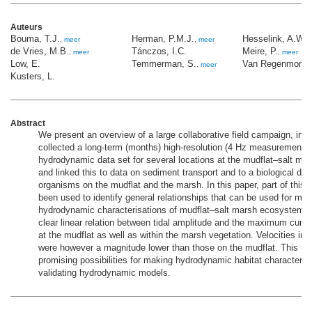
Auteurs
Bouma, T.J.
Herman, P.M.J.
Hesselink, A.W.
,
meer
,
meer
de Vries, M.B.
Tánczos, I.C.
Meire, P.
,
meer
,
meer
Low, E.
Temmerman, S.
Van Regenmortel
,
meer
Kusters, L.
Abstract
We present an overview of a large collaborative field campaign, in 
collected a long-term (months) high-resolution (4 Hz measurement 
hydrodynamic data set for several locations at the mudflat–salt m
and linked this to data on sediment transport and to a biological desc
organisms on the mudflat and the marsh. In this paper, part of this
been used to identify general relationships that can be used for mak
hydrodynamic characterisations of mudflat–salt marsh ecosystems
clear linear relation between tidal amplitude and the maximum curren
at the mudflat as well as within the marsh vegetation. Velocities in 
were however a magnitude lower than those on the mudflat. This rela
promising possibilities for making hydrodynamic habitat characterisa
validating hydrodynamic models.