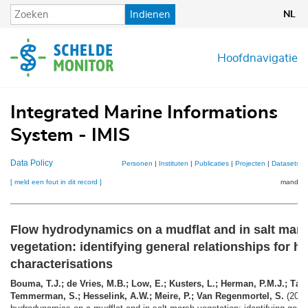
Overslaan
Indienen
NL
en
naar
de
Hoofdnavigatie
inhoud
gaan
Integrated Marine Informations
System - IMIS
Data Policy
Personen
|
Instituten
|
Publicaties
|
Projecten
|
Datasets
|
[ meld een fout in dit record ]
mandje (
Flow hydrodynamics on a mudflat and in salt mar
vegetation: identifying general relationships for ha
characterisations
Bouma, T.J.; de Vries, M.B.; Low, E.; Kusters, L.; Herman, P.M.J.; Tánc
Temmerman, S.; Hesselink, A.W.; Meire, P.; Van Regenmortel, S.
(2005