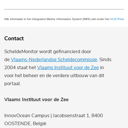
Alle informatie in het
Integrated Marine Information System
(IMIS) valt onder het
VLIZ Privacy 
Contact
ScheldeMonitor wordt gefinancierd door
de
Vlaams-Nederlandse Scheldecommissie
. Sinds
2004 staat het
Vlaams Instituut voor de Zee
in
voor het beheer en de verdere uitbouw van dit
portaal.
Vlaams Instituut voor de Zee
InnovOcean Campus | Jacobsenstraat 1, 8400
OOSTENDE, België