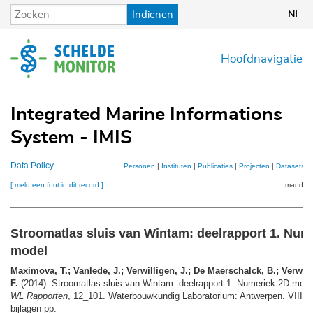
Overslaan
Indienen
NL
en
naar
de
Hoofdnavigatie
inhoud
gaan
Integrated Marine Informations
System - IMIS
Data Policy
Personen
|
Instituten
|
Publicaties
|
Projecten
|
Datasets
|
[ meld een fout in dit record ]
mandje (
Stroomatlas sluis van Wintam: deelrapport 1. Num
model
Maximova, T.; Vanlede, J.; Verwilligen, J.; De Maerschalck, B.; Verwaes
F.
(2014). Stroomatlas sluis van Wintam: deelrapport 1. Numeriek 2D model
WL Rapporten
, 12_101. Waterbouwkundig Laboratorium: Antwerpen. VIII, 5
bijlagen pp.