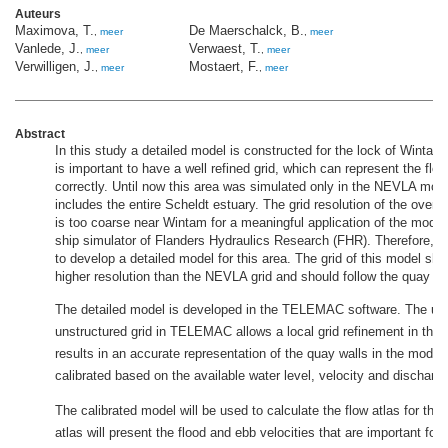
Auteurs
Maximova, T.
De Maerschalck, B.
,
meer
,
meer
Vanlede, J.
Verwaest, T.
,
meer
,
meer
Verwilligen, J.
Mostaert, F.
,
meer
,
meer
Abstract
In this study a detailed model is constructed for the lock of Wintam. 
is important to have a well refined grid, which can represent the flow
correctly. Until now this area was simulated only in the NEVLA mod
includes the entire Scheldt estuary. The grid resolution of the over
is too coarse near Wintam for a meaningful application of the model 
ship simulator of Flanders Hydraulics Research (FHR). Therefore, i
to develop a detailed model for this area. The grid of this model sh
higher resolution than the NEVLA grid and should follow the quay wal
The detailed model is developed in the TELEMAC software. The us
unstructured grid in TELEMAC allows a local grid refinement in the 
results in an accurate representation of the quay walls in the model
calibrated based on the available water level, velocity and discha
The calibrated model will be used to calculate the flow atlas for the
atlas will present the flood and ebb velocities that are important for