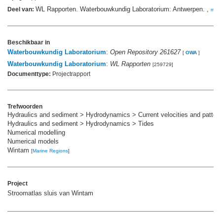
WL Rapporten. Waterbouwkundig Laboratorium: Antwerpen. ,
Deel van:
mee
Beschikbaar in
Waterbouwkundig Laboratorium
:
Open Repository 261627
[
OWA
]
Waterbouwkundig Laboratorium
:
WL Rapporten
[259729]
Documenttype:
Projectrapport
Trefwoorden
Hydraulics and sediment > Hydrodynamics > Current velocities and patter
Hydraulics and sediment > Hydrodynamics > Tides
Numerical modelling
Numerical models
Wintam
[
Marine Regions
]
Project
Stroomatlas sluis van Wintam