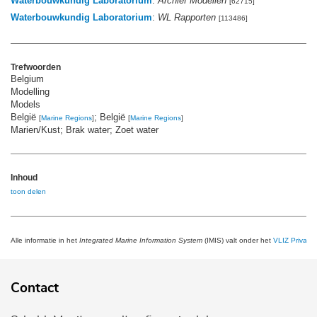
Waterbouwkundig Laboratorium
:
Archief Modellen
[62715]
Waterbouwkundig Laboratorium
:
WL Rapporten
[113486]
Trefwoorden
Belgium
Modelling
Models
België
; België
[
Marine Regions
]
[
Marine Regions
]
Marien/Kust; Brak water; Zoet water
Inhoud
toon delen
Alle informatie in het
Integrated Marine Information System
(IMIS) valt onder het
VLIZ Privacy 
Contact