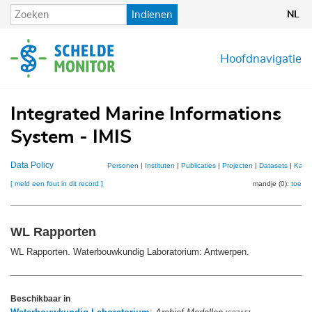
Overslaan
Indienen
NL
en
naar
de
Hoofdnavigatie
inhoud
gaan
Integrated Marine Informations
System - IMIS
Data Policy
Personen
|
Instituten
|
Publicaties
|
Projecten
|
Datasets
|
Kaar
[ meld een fout in dit record ]
mandje (0):
toevo
WL Rapporten
WL Rapporten. Waterbouwkundig Laboratorium: Antwerpen.
Beschikbaar in