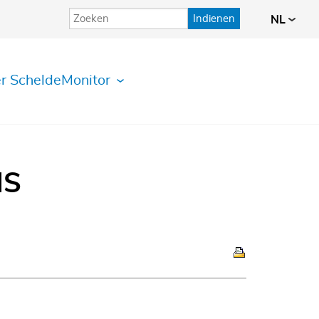
Indienen
NL
r ScheldeMonitor
IS