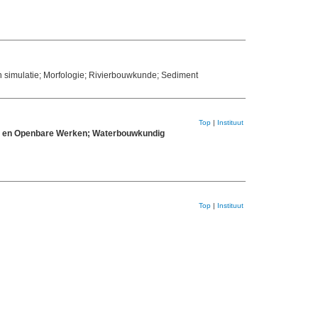
 simulatie; Morfologie; Rivierbouwkunde; Sediment
Top
|
Instituut
eit en Openbare Werken; Waterbouwkundig
Top
|
Instituut