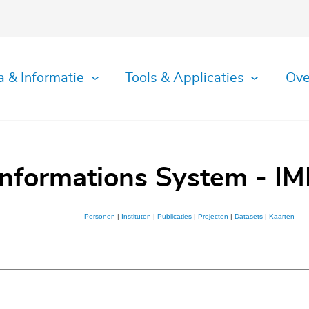
a & Informatie
Tools & Applicaties
Ove
Informations System - IM
Personen
|
Instituten
|
Publicaties
|
Projecten
|
Datasets
|
Kaarten