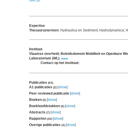
ORCID
Expertise
Thesaurustermen:
Hydraulica en Sediment; Hydrodynamica; Hy
Instituut
Vlaamse overheid; Beleidsdomein Mobiliteit en Openbare We
Laboratorium (WL)
,
meer
Contact op het instituut:
Publicaties
(63)
A1 publicaties
[
show
]
(2)
Peer reviewed publicatie
[
show
]
Boeken
[
show
]
(2)
Boekhoofdstukken
[
show
]
(5)
Abstracts
[
show
]
(7)
Rapporten
[
show
]
(43)
Overige publicaties
[
show
]
(3)