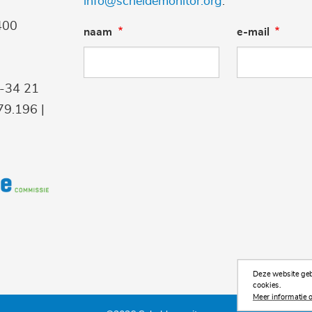
info@scheldemonitor.org
.
400
naam
e-mail
9-34 21
9.196 |
Deze website gebr
cookies.
Meer informatie o