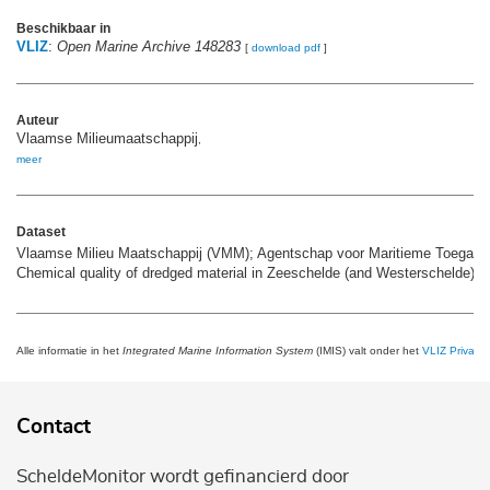
Beschikbaar in
VLIZ
:
Open Marine Archive 148283
[
download pdf
]
Auteur
Vlaamse Milieumaatschappij
,
meer
Dataset
Vlaamse Milieu Maatschappij (VMM); Agentschap voor Maritieme Toegang 
Chemical quality of dredged material in Zeeschelde (and Westerschelde),
m
Alle informatie in het
Integrated Marine Information System
(IMIS) valt onder het
VLIZ Privacy 
Contact
ScheldeMonitor wordt gefinancierd door