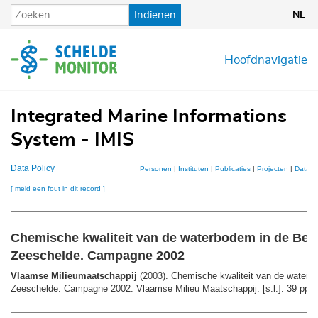
Overslaan
Indienen
NL
en
naar
de
Hoofdnavigatie
inhoud
gaan
Integrated Marine Informations
System - IMIS
Data Policy
Personen
|
Instituten
|
Publicaties
|
Projecten
|
Datase
[ meld een fout in dit record ]
Chemische kwaliteit van de waterbodem in de Ben
Zeeschelde. Campagne 2002
Vlaamse Milieumaatschappij
(2003). Chemische kwaliteit van de waterb
Zeeschelde. Campagne 2002. Vlaamse Milieu Maatschappij: [s.l.]. 39 pp.