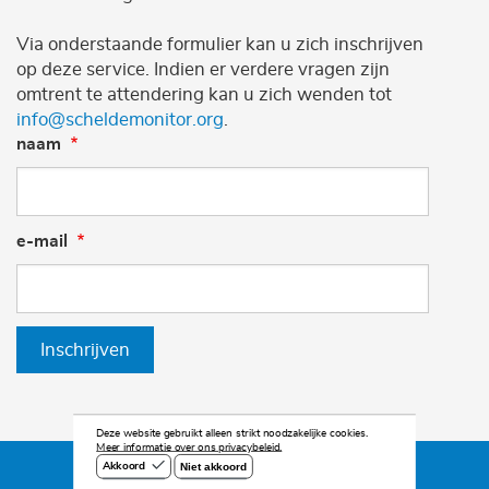
Via onderstaande formulier kan u zich inschrijven
op deze service. Indien er verdere vragen zijn
omtrent te attendering kan u zich wenden tot
info@scheldemonitor.org
.
naam
e-mail
Inschrijven
Deze website gebruikt alleen strikt noodzakelijke cookies.
Meer informatie over ons privacybeleid.
Niet akkoord
Akkoord
©2026 Scheldemonitor