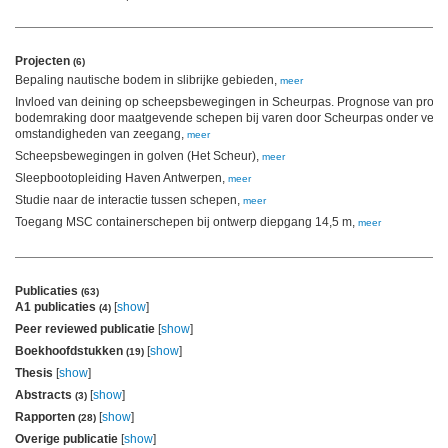
Projecten
(6)
Bepaling nautische bodem in slibrijke gebieden,
meer
Invloed van deining op scheepsbewegingen in Scheurpas. Prognose van probabi
bodemraking door maatgevende schepen bij varen door Scheurpas onder versc
omstandigheden van zeegang,
meer
Scheepsbewegingen in golven (Het Scheur),
meer
Sleepbootopleiding Haven Antwerpen,
meer
Studie naar de interactie tussen schepen,
meer
Toegang MSC containerschepen bij ontwerp diepgang 14,5 m,
meer
Publicaties
(63)
A1 publicaties
[
show
]
(4)
Peer reviewed publicatie
[
show
]
Boekhoofdstukken
[
show
]
(19)
Thesis
[
show
]
Abstracts
[
show
]
(3)
Rapporten
[
show
]
(28)
Overige publicatie
[
show
]