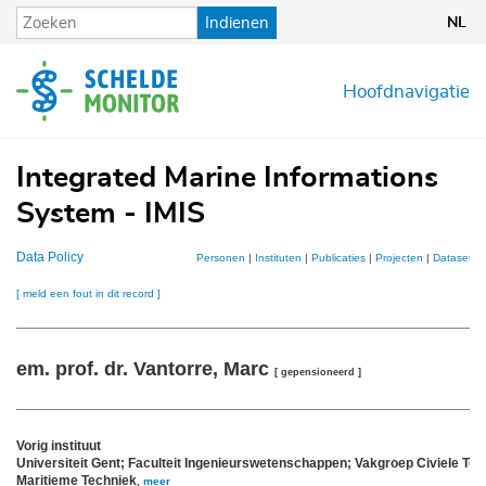
Overslaan
Indienen
NL
en
naar
de
Hoofdnavigatie
inhoud
gaan
Integrated Marine Informations
System - IMIS
Data Policy
Personen
|
Instituten
|
Publicaties
|
Projecten
|
Datasets
[ meld een fout in dit record ]
em. prof. dr. Vantorre, Marc
[ gepensioneerd ]
Vorig instituut
Universiteit Gent; Faculteit Ingenieurswetenschappen; Vakgroep Civiele Tec
Maritieme Techniek
,
meer