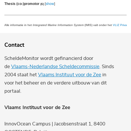
Thesis (co-)promotor
[
show
]
(6)
Alle informatie in het
Integrated Marine Information System
(IMIS) valt onder het
VLIZ Privacy 
Contact
ScheldeMonitor wordt gefinancierd door
de
Vlaams-Nederlandse Scheldecommissie
. Sinds
2004 staat het
Vlaams Instituut voor de Zee
in
voor het beheer en de verdere uitbouw van dit
portaal.
Vlaams Instituut voor de Zee
InnovOcean Campus | Jacobsenstraat 1, 8400