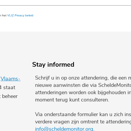
er het
VLIZ Privacy beleid
Stay informed
Schrijf u in op onze attendering, die een 
e
Vlaams-
nieuwe aanwinsten die via ScheldeMonito
4 staat
attenderingen worden ook bijgehouden i
t beheer
moment terug kunt consulteren.
Via onderstaande formulier kan u zich ins
verdere vragen zijn omtrent te attenderi
info@scheldemonitor.org
.