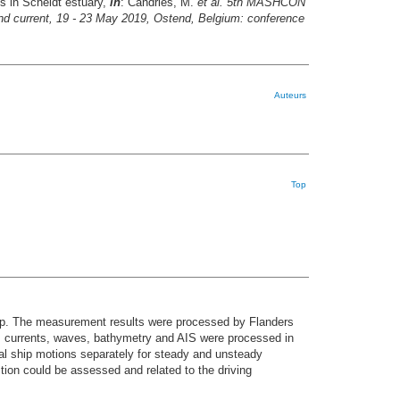
ls in Scheldt estuary,
in
: Candries, M.
et al.
5th MASHCON
nd current, 19 - 23 May 2019, Ostend, Belgium: conference
Auteurs
Top
rp. The measurement results were processed by Flanders
, currents, waves, bathymetry and AIS were processed in
cal ship motions separately for steady and unsteady
ction could be assessed and related to the driving