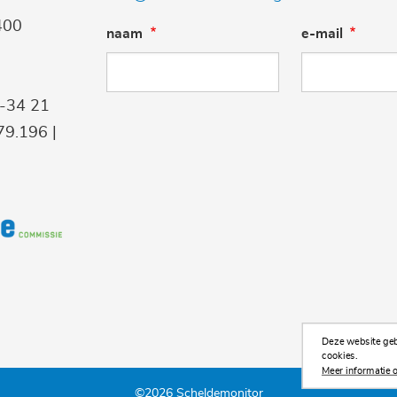
400
naam
e-mail
9-34 21
9.196 |
Deze website gebr
cookies.
Meer informatie o
©2026 Scheldemonitor