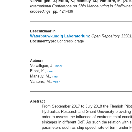
Verwilligen, J.; Eloot, K.; Mansuy, M.; Vantorre, M.
(2019)
International Conference on Ship Manoeuvring in Shallow a
proceedings.
pp. 424-439
Beschikbaar in
Waterbouwkundig Laboratorium
:
Open Repository 33501
Documenttype:
Congresbijdrage
Auteurs
Verwilligen, J.
,
meer
Eloot, K.
,
meer
Mansuy, M.
,
meer
Vantorre, M.
,
meer
Abstract
From September 2017 to July 2018 the Flemish Pilo
Hydraulics Research and Ghent University providing 
order to assess the influence of environmental condi
sinkages in different DoF. As such the relation with s
parameters such as ship speed, rate of turn, under k