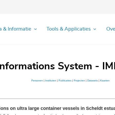
a & Informatie
Tools & Applicaties
Ove
Informations System - IM
Personen
|
Instituten
|
Publicaties
|
Projecten
|
Datasets
|
Kaarten
ons on ultra large container vessels in Scheldt estu