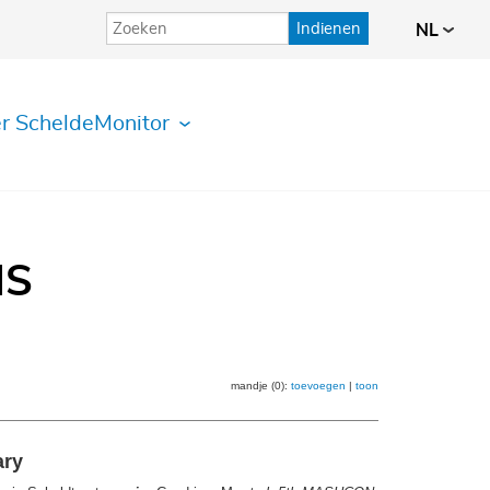
Indienen
NL
r ScheldeMonitor
IS
mandje (0):
toevoegen
|
toon
ary