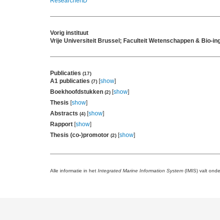
ResearcherID
Vorig instituut
Vrije Universiteit Brussel; Faculteit Wetenschappen & Bio
Publicaties
(17)
A1 publicaties
[
show
]
(7)
Boekhoofdstukken
[
show
]
(2)
Thesis
[
show
]
Abstracts
[
show
]
(4)
Rapport
[
show
]
Thesis (co-)promotor
[
show
]
(2)
Alle informatie in het
Integrated Marine Information System
(IMIS) valt ond