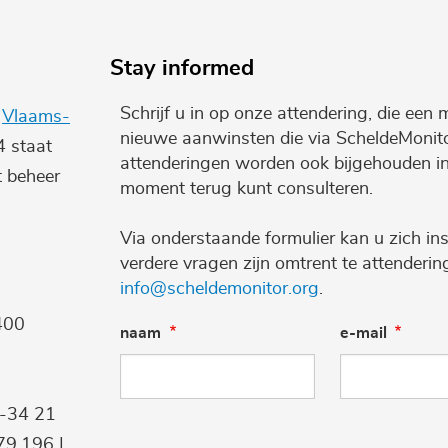
Stay informed
Schrijf u in op onze attendering, die een 
e
Vlaams-
nieuwe aanwinsten die via ScheldeMonito
4 staat
attenderingen worden ook bijgehouden i
t beheer
moment terug kunt consulteren.
Via onderstaande formulier kan u zich ins
verdere vragen zijn omtrent te attenderi
info@scheldemonitor.org
.
400
naam
e-mail
9-34 21
9.196 |