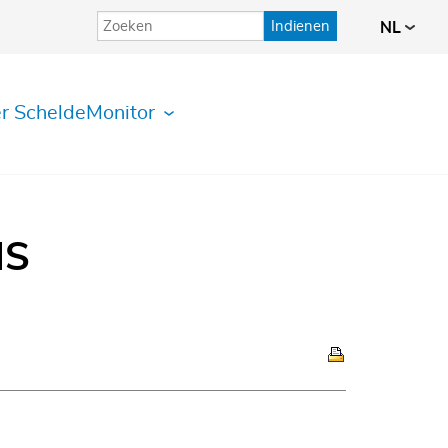
Indienen
NL
r ScheldeMonitor
IS