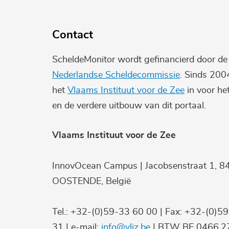
Contact
ScheldeMonitor wordt gefinancierd door d
Nederlandse Scheldecommissie
. Sinds 200
het
Vlaams Instituut voor de Zee
in voor he
en de verdere uitbouw van dit portaal.
Vlaams Instituut voor de Zee
InnovOcean Campus | Jacobsenstraat 1, 8
OOSTENDE, België
Tel.: +32-(0)59-33 60 00 | Fax: +32-(0)5
31 | e-mail:
info@vliz.be
| BTW BE 0466.27