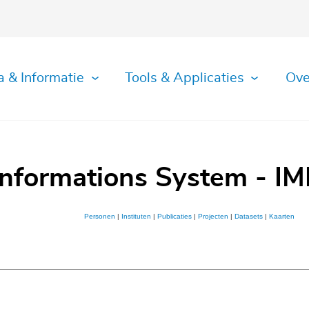
a & Informatie
Tools & Applicaties
Ove
Informations System - IM
Personen
|
Instituten
|
Publicaties
|
Projecten
|
Datasets
|
Kaarten