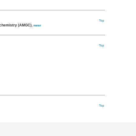
Top
eochemistry (AMGC)
,
meer
Top
Top