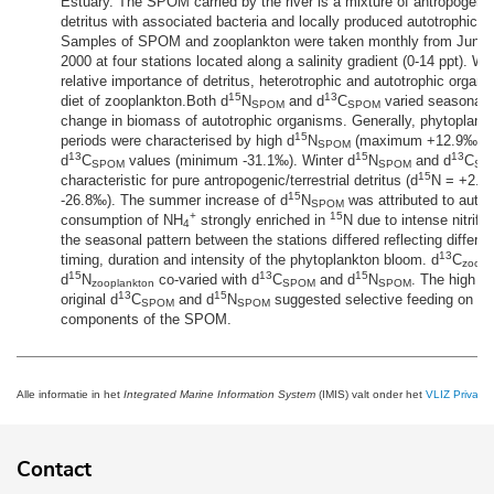
Estuary. The SPOM carried by the river is a mixture of antropogenic 
detritus with associated bacteria and locally produced autotrophic o
Samples of SPOM and zooplankton were taken monthly from June 1
2000 at four stations located along a salinity gradient (0-14 ppt). We
relative importance of detritus, heterotrophic and autotrophic organic
15
13
diet of zooplankton.Both d
N
and d
C
varied seasonally,
SPOM
SPOM
change in biomass of autotrophic organisms. Generally, phytoplank
15
periods were characterised by high d
N
(maximum +12.9‰) a
SPOM
13
15
13
d
C
values (minimum -31.1‰). Winter d
N
and d
C
SPOM
SPOM
SP
15
characteristic for pure antropogenic/terrestrial detritus (d
N = +2.5
15
-26.8‰). The summer increase of d
N
was attributed to autot
SPOM
+
15
consumption of NH
strongly enriched in
N due to intense nitrifi
4
the seasonal pattern between the stations differed reflecting differe
13
timing, duration and intensity of the phytoplankton bloom. d
C
zoopl
15
13
15
d
N
co-varied with d
C
and d
N
. The high de
zooplankton
SPOM
SPOM
13
15
original d
C
and d
N
suggested selective feeding on sp
SPOM
SPOM
components of the SPOM.
Alle informatie in het
Integrated Marine Information System
(IMIS) valt onder het
VLIZ Privacy 
Contact