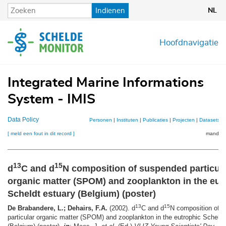
Overslaan
Indienen
NL
en
naar
de
Hoofdnavigatie
inhoud
gaan
Integrated Marine Informations
System - IMIS
Data Policy
Personen
|
Instituten
|
Publicaties
|
Projecten
|
Datasets
|
[ meld een fout in dit record ]
mandje (
13
15
d
C and d
N composition of suspended particul
organic matter (SPOM) and zooplankton in the eut
Scheldt estuary (Belgium) (poster)
13
15
De Brabandere, L.; Dehairs, F.A.
(2002). d
C and d
N composition of 
particular organic matter (SPOM) and zooplankton in the eutrophic Scheldt