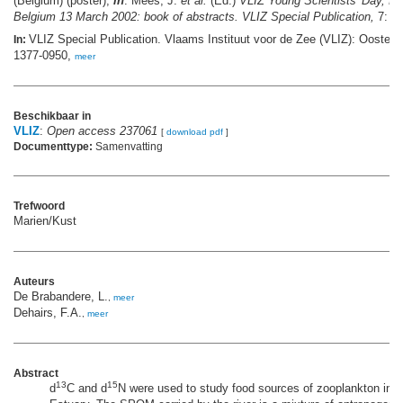
(Belgium) (poster),
in
: Mees, J.
et al.
(Ed.)
VLIZ Young Scientists' Day, Br
Belgium 13 March 2002: book of abstracts. VLIZ Special Publication,
7: pp
VLIZ Special Publication. Vlaams Instituut voor de Zee (VLIZ): Oosten
In:
1377-0950,
meer
Beschikbaar in
VLIZ
:
Open access 237061
[
download pdf
]
Documenttype:
Samenvatting
Trefwoord
Marien/Kust
Auteurs
De Brabandere, L.
,
meer
Dehairs, F.A.
,
meer
Abstract
13
15
d
C and d
N were used to study food sources of zooplankton in t