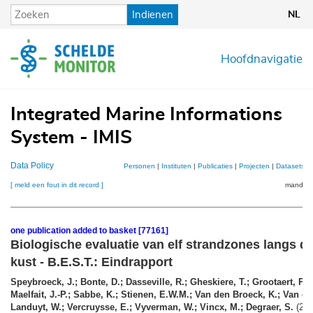
Overslaan
Indienen
NL
en
naar
de
Hoofdnavigatie
inhoud
gaan
Integrated Marine Informations
System - IMIS
Data Policy
Personen
|
Instituten
|
Publicaties
|
Projecten
|
Datasets
|
[ meld een fout in dit record ]
mandje (
one publication added to basket [77161]
Biologische evaluatie van elf strandzones langs 
kust - B.E.S.T.: Eindrapport
Speybroeck, J.; Bonte, D.; Dasseville, R.; Gheskiere, T.; Grootaert, P.;
Maelfait, J.-P.; Sabbe, K.; Stienen, E.W.M.; Van den Broeck, K.; Van de
Landuyt, W.; Vercruysse, E.; Vyverman, W.; Vincx, M.; Degraer, S.
(200