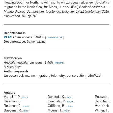
Heading South or North: novel insights on European silver eel (
Anguilla ang
migration in the North Sea,
in
: Mees, J.
et al.
(Ed.)
Book of abstracts – 53
Marine Biology Symposium. Oostende, Belgium, 17-21 September 2018. V
Publication,
82: pp. 97
Beschikbaar in
VLIZ
:
Open access 318980
[
download pdf
]
Documenttype:
Samenvatting
Trefwoorden
Anguilla anguilla
(Linnaeus, 1758)
[
WoRMS
]
Marien/Kust
Author keywords
European eel; marine migration; telemetry; conservation; LifeWatch
Auteurs
Verhelst, P.
Deneudt, K.
Pauwels, I.
,
meer
,
meer
,
Huisman, J.
Goethals, P.
Schollema, 
,
meer
Reubens, J.
Griffioen, B.
Van Keeken
,
meer
,
meer
Baeyens, R.
Moens, T.
Winter, H.
,
meer
,
meer