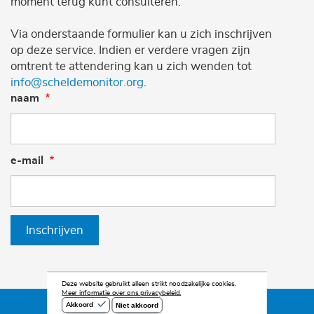
moment terug kunt consulteren.
Via onderstaande formulier kan u zich inschrijven
op deze service. Indien er verdere vragen zijn
omtrent te attendering kan u zich wenden tot
info@scheldemonitor.org
.
naam
e-mail
Inschrijven
Deze website gebruikt alleen strikt noodzakelijke cookies.
Meer informatie over ons privacybeleid.
Niet akkoord
Akkoord
©2026 Scheldemonitor