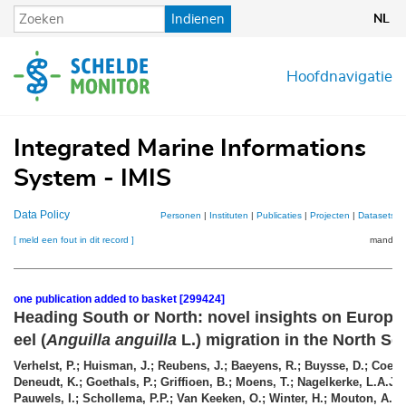
Overslaan
Indienen
NL
en
naar
de
Hoofdnavigatie
inhoud
gaan
Integrated Marine Informations
System - IMIS
Data Policy
Personen
|
Instituten
|
Publicaties
|
Projecten
|
Datasets
|
[ meld een fout in dit record ]
mandje (
one publication added to basket [299424]
Heading South or North: novel insights on Europea
eel (
Anguilla anguilla
L.) migration in the North Se
Verhelst, P.; Huisman, J.; Reubens, J.; Baeyens, R.; Buysse, D.; Coeck,
Deneudt, K.; Goethals, P.; Griffioen, B.; Moens, T.; Nagelkerke, L.A.J.; 
Pauwels, I.; Schollema, P.P.; Van Keeken, O.; Winter, H.; Mouton, A.
(2