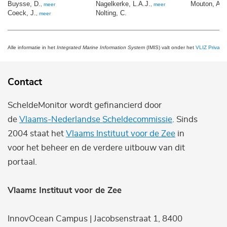
Buysse, D.
Nagelkerke, L.A.J.
Mouton, A.
,
meer
,
meer
,
Coeck, J.
Nolting, C.
,
meer
Alle informatie in het
Integrated Marine Information System
(IMIS) valt onder het
VLIZ Privacy 
Contact
ScheldeMonitor wordt gefinancierd door
de
Vlaams-Nederlandse Scheldecommissie
. Sinds
2004 staat het
Vlaams Instituut voor de Zee
in
voor het beheer en de verdere uitbouw van dit
portaal.
Vlaams Instituut voor de Zee
InnovOcean Campus | Jacobsenstraat 1, 8400