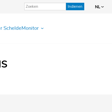
Indienen
NL
r ScheldeMonitor
IS