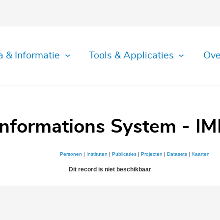
a & Informatie
Tools & Applicaties
Ove
Informations System - IM
Personen
|
Instituten
|
Publicaties
|
Projecten
|
Datasets
|
Kaarten
Dit record is niet beschikbaar