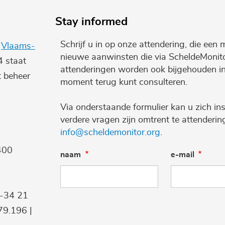
Stay informed
Schrijf u in op onze attendering, die een 
e
Vlaams-
nieuwe aanwinsten die via ScheldeMonito
4 staat
attenderingen worden ook bijgehouden i
t beheer
moment terug kunt consulteren.
Via onderstaande formulier kan u zich ins
verdere vragen zijn omtrent te attenderi
info@scheldemonitor.org
.
400
naam
e-mail
9-34 21
9.196 |