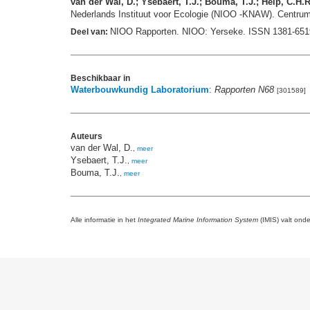
van der Wal, D.; Ysebaert, T.J.; Bouma, T.J.; Heip, C.H.
Nederlands Instituut voor Ecologie (NIOO -KNAW). Centrum
NIOO Rapporten. NIOO: Yerseke. ISSN 1381-65
Deel van:
Beschikbaar in
Waterbouwkundig Laboratorium
:
Rapporten N68
[301589]
Auteurs
van der Wal, D.
,
meer
Ysebaert, T.J.
,
meer
Bouma, T.J.
,
meer
Alle informatie in het
Integrated Marine Information System
(IMIS) valt ond