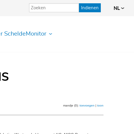
Indienen
NL
r ScheldeMonitor
IS
mandje (0):
toevoegen
|
toon