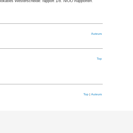
lokaties Westerschelde: rapport 1/8.
NIOO Rapporten
.
Auteurs
Top
Top
|
Auteurs