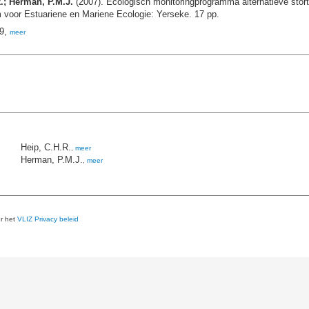
R.; Herman, P.M.J.
(2007). Ecologisch monitoringprogramma alternatieve stort
 voor Estuariene en Mariene Ecologie: Yerseke. 17 pp.
19,
meer
Heip, C.H.R.
,
meer
Herman, P.M.J.
,
meer
er het
VLIZ Privacy beleid