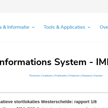
a & Informatie
Tools & Applicaties
Ove
Informations System - IM
Personen
|
Instituten
|
Publicaties
|
Projecten
|
Datasets
|
Kaarten
tieve stortlokaties Westerschelde: rapport 1/8