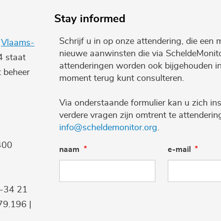
Stay informed
Schrijf u in op onze attendering, die een 
e
Vlaams-
nieuwe aanwinsten die via ScheldeMonito
4 staat
attenderingen worden ook bijgehouden i
t beheer
moment terug kunt consulteren.
Via onderstaande formulier kan u zich ins
verdere vragen zijn omtrent te attenderi
info@scheldemonitor.org
.
400
naam
e-mail
9-34 21
9.196 |