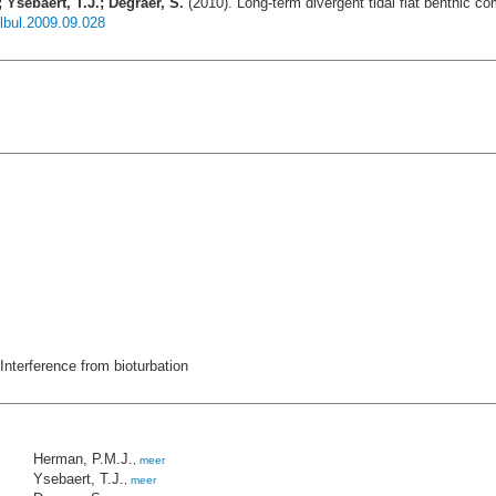
 Ysebaert, T.J.; Degraer, S.
(2010). Long-term divergent tidal flat benthic c
olbul.2009.09.028
nterference from bioturbation
Herman, P.M.J.
,
meer
Ysebaert, T.J.
,
meer