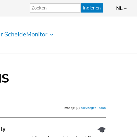
Indienen
NL
r ScheldeMonitor
IS
mandje (0):
toevoegen
|
toon
ity