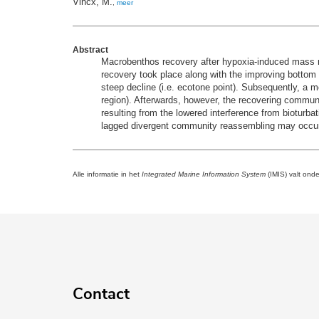
Vincx, M.
,
meer
Abstract
Macrobenthos recovery after hypoxia-induced mass mo
recovery took place along with the improving bottom 
steep decline (i.e. ecotone point). Subsequently, a m
region). Afterwards, however, the recovering commun
resulting from the lowered interference from bioturb
lagged divergent community reassembling may occur a
Alle informatie in het
Integrated Marine Information System
(IMIS) valt ond
Contact