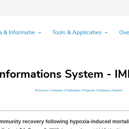
a & Informatie
Tools & Applicaties
Ove
Informations System - IM
Personen
|
Instituten
|
Publicaties
|
Projecten
|
Datasets
|
Kaarten
community recovery following hypoxia-induced mortal