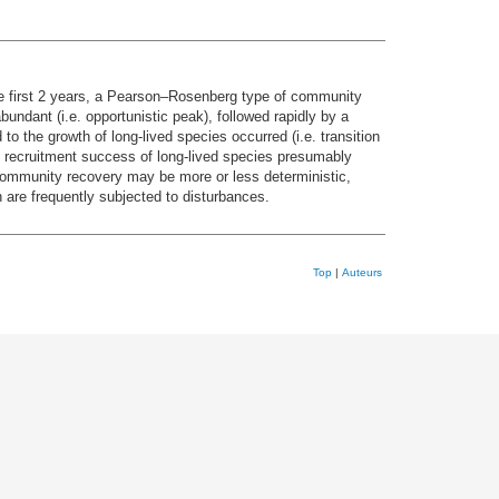
he first 2 years, a Pearson–Rosenberg type of community
ndant (i.e. opportunistic peak), followed rapidly by a
o the growth of long-lived species occurred (i.e. transition
 recruitment success of long-lived species presumably
y community recovery may be more or less deterministic,
 are frequently subjected to disturbances.
Top
|
Auteurs