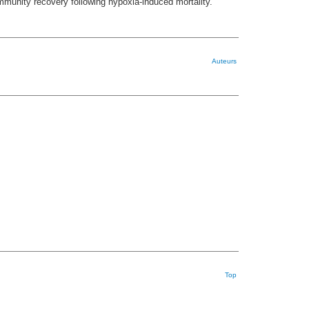
ommunity recovery following hypoxia-induced mortality.
Auteurs
Top