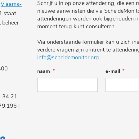
Schrijf u in op onze attendering, die een 
e
Vlaams-
nieuwe aanwinsten die via ScheldeMonito
4 staat
attenderingen worden ook bijgehouden i
t beheer
moment terug kunt consulteren.
Via onderstaande formulier kan u zich ins
verdere vragen zijn omtrent te attenderi
info@scheldemonitor.org
.
400
naam
e-mail
9-34 21
9.196 |