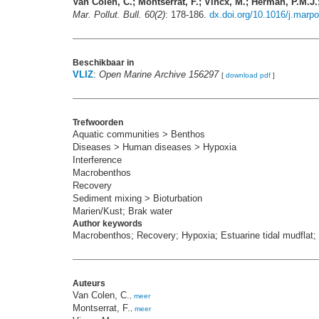
Van Colen, C.; Montserrat, F.; Vincx, M.; Herman, P.M.J.;
Mar. Pollut. Bull. 60(2)
: 178-186.
dx.doi.org/10.1016/j.marp
Beschikbaar in
VLIZ
:
Open Marine Archive 156297
[
download pdf
]
Trefwoorden
Aquatic communities > Benthos
Diseases > Human diseases > Hypoxia
Interference
Macrobenthos
Recovery
Sediment mixing > Bioturbation
Marien/Kust; Brak water
Author keywords
Macrobenthos; Recovery; Hypoxia; Estuarine tidal mudflat; I
Auteurs
Van Colen, C.
,
meer
Montserrat, F.
,
meer