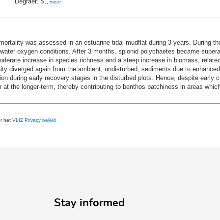
Degraer, S.
,
meer
rtality was assessed in an estuarine tidal mudflat during 3 years. During t
water oxygen conditions. After 3 months, spionid polychaetes became superabu
oderate increase in species richness and a steep increase in biomass, related t
ity diverged again from the ambient, undisturbed, sediments due to enhanced
ation during early recovery stages in the disturbed plots. Hence, despite earl
t the longer-term, thereby contributing to benthos patchiness in areas which
er het
VLIZ Privacy beleid
Stay informed