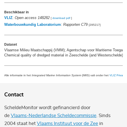
Beschikbaar in
VLIZ
:
Open access 148282
[
download pdf
]
Waterbouwkundig Laboratorium
:
Rapporten C79
[295217]
Dataset
Vlaamse Milieu Maatschappij (VMM); Agentschap voor Maritieme Toegang 
Chemical quality of dredged material in Zeeschelde (and Westerschelde),
m
Alle informatie in het
Integrated Marine Information System
(IMIS) valt onder het
VLIZ Privacy 
Contact
ScheldeMonitor wordt gefinancierd door
de
Vlaams-Nederlandse Scheldecommissie
. Sinds
2004 staat het
Vlaams Instituut voor de Zee
in