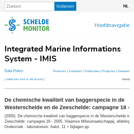
Overslaan
Indienen
NL
en
naar
de
Hoofdnavigatie
inhoud
gaan
Integrated Marine Informations
System - IMIS
Data Policy
Personen
|
Instituten
|
Publicaties
|
Projecten
|
Datasets
|
[ meld een fout in dit record ]
mandje (
De chemische kwaliteit van baggerspecie in de
Westerschelde en de Zeeschelde: campagne 18 - 
(2005). De chemische kwaliteit van baggerspecie in de Westerschelde en 
Zeeschelde: campagne 18 - 2005. Vlaamse Milieumaatschappij, afdeling M
Onderzoek - laboratorium: Aalst. 11 + bijlagen pp.