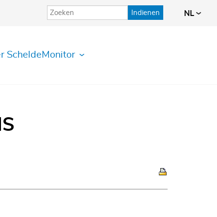
Indienen
NL
r ScheldeMonitor
IS