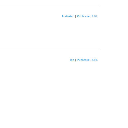
Instituten
|
Publicatie
|
URL
Top
|
Publicatie
|
URL