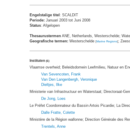
Engelstalige titel
: SCALDIT
Periode:
Januari 2003 tot Juni 2008
Status
: Afgelopen
Thesaurustermen
ANE, Netherlands, Westerschelde; Wate
Geografische termen:
Westerschelde
; Zees
[
Marine Regions
]
Instituten
(6)
Vlaamse overheid; Beleidsdomein Leefmilieu, Natuur en E
Van Sevencoten, Frank
Van Den Langenbergh, Veronique
Dieltjes, Ilke
Ministerie van Infrastructuur en Waterstaat; Directoraat-G
De Jong, Loes
Le Préfet Coordonnateur du Bassin Artois Picardie; La Dire
Dalle Fratte, Colette
Ministère de la Région wallonne; Direction Générale des R
Trentels, Anne