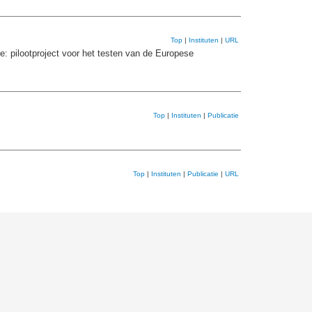
Top
|
Instituten
|
URL
e: pilootproject voor het testen van de Europese
Top
|
Instituten
|
Publicatie
Top
|
Instituten
|
Publicatie
|
URL