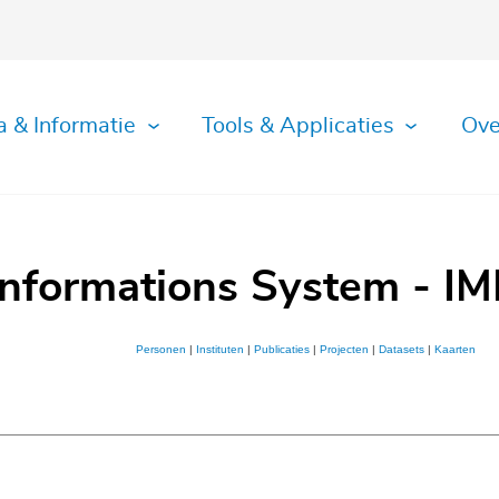
a & Informatie
Tools & Applicaties
Ove
Informations System - IM
Personen
|
Instituten
|
Publicaties
|
Projecten
|
Datasets
|
Kaarten