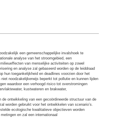
s noodzakelijk een gemeenschappelijke invalshoek te
ationale analyse van het stroomgebied, een
ilieueffecten van menselijke activiteiten op zowel
risering en analyse zal gebaseerd worden op de leiddraad
 hun toegankelijkheid en deadlines voorzien door het
niet noodzakelijkerwijs beperkt tot pollutie en kunnen lijden
angen waardoor een verhoogd risico tot overstromingen
ervlaktewater, kustwateren en brakwater,
n de ontwikkeling van een gecoördineerde structuur van de
al worden gebruikt voor het ontwikkelen van scenario’s.
telde ecologische kwalitatieve objectieven worden
metingen en zal een internationaal