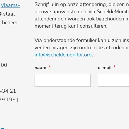
Schrijf u in op onze attendering, die een 
e
Vlaams-
nieuwe aanwinsten die via ScheldeMonito
4 staat
attenderingen worden ook bijgehouden i
t beheer
moment terug kunt consulteren.
Via onderstaande formulier kan u zich ins
verdere vragen zijn omtrent te attenderi
info@scheldemonitor.org
.
400
naam
e-mail
9-34 21
9.196 |