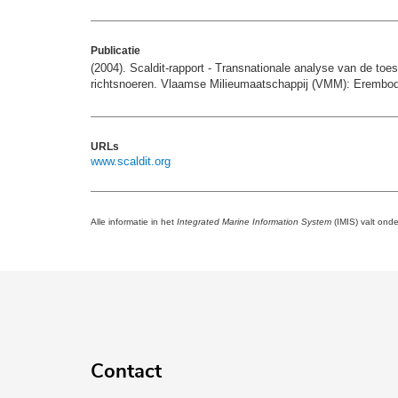
Publicatie
(2004). Scaldit-rapport - Transnationale analyse van de toe
richtsnoeren. Vlaamse Milieumaatschappij (VMM): Erembo
URLs
www.scaldit.org
Alle informatie in het
Integrated Marine Information System
(IMIS) valt ond
Contact