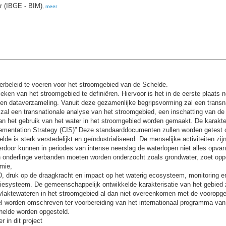
er (IBGE - BIM)
,
meer
erbeleid te voeren voor het stroomgebied van de Schelde.
tieken van het stroomgebied te definiëren. Hiervoor is het in de eerste plaat
en dataverzameling. Vanuit deze gezamenlijke begripsvorming zal een transn
al een transnationale analyse van het stroomgebied, een inschatting van de m
n het gebruik van het water in het stroomgebied worden gemaakt. De karakte
entation Strategy (CIS)” Deze standaarddocumenten zullen worden getest op
 is sterk verstedelijkt en geïndustrialiseerd. De menselijke activiteiten zijn 
Hierdoor kunnen in periodes van intense neerslag de waterlopen niet alles opv
un onderlinge verbanden moeten worden onderzocht zoals grondwater, zoet opp
omie,
, druk op de draagkracht en impact op het waterig ecosysteem, monitoring e
tiesysteem. De gemeenschappelijk ontwikkelde karakterisatie van het gebied z
laktewateren in het stroomgebied al dan niet overeenkomen met de vooropges
el worden omschreven ter voorbereiding van het internationaal programma van 
helde worden opgesteld.
r in dit project