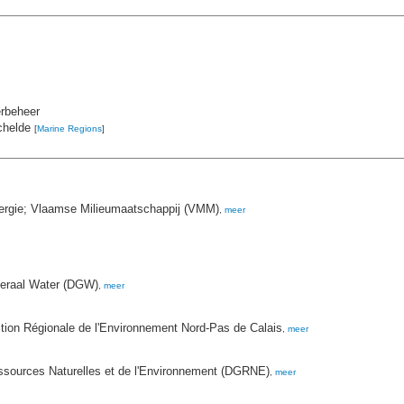
rbeheer
chelde
[
Marine Regions
]
nergie; Vlaamse Milieumaatschappij (VMM)
,
meer
eneraal Water (DGW)
,
meer
ction Régionale de l'Environnement Nord-Pas de Calais
,
meer
essources Naturelles et de l'Environnement (DGRNE)
,
meer