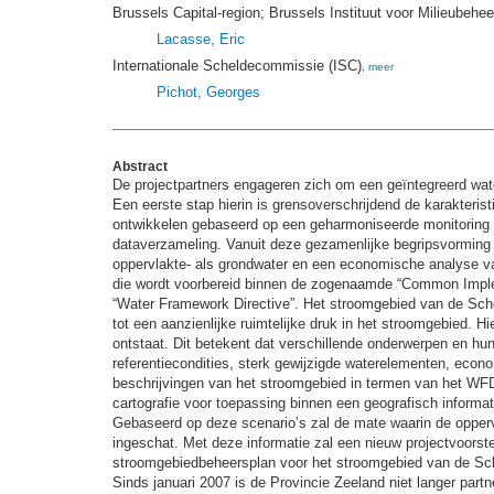
Brussels Capital-region; Brussels Instituut voor Milieubehe
Lacasse, Eric
Internationale Scheldecommissie (ISC)
,
meer
Pichot, Georges
Abstract
De projectpartners engageren zich om een geïntegreerd wat
Een eerste stap hierin is grensoverschrijdend de karakteris
ontwikkelen gebaseerd op een geharmoniseerde monitoring 
dataverzameling. Vanuit deze gezamenlijke begripsvorming z
oppervlakte- als grondwater en een economische analyse va
die wordt voorbereid binnen de zogenaamde “Common Implem
“Water Framework Directive”. Het stroomgebied van de Schelde
tot een aanzienlijke ruimtelijke druk in het stroomgebied. 
ontstaat. Dit betekent dat verschillende onderwerpen en h
referentiecondities, sterk gewijzigde waterelementen, econ
beschrijvingen van het stroomgebied in termen van het WFD
cartografie voor toepassing binnen een geografisch informa
Gebaseerd op deze scenario’s zal de mate waarin de opperv
ingeschat. Met deze informatie zal een nieuw projectvoorst
stroomgebiedbeheersplan voor het stroomgebied van de Sc
Sinds januari 2007 is de Provincie Zeeland niet langer partne