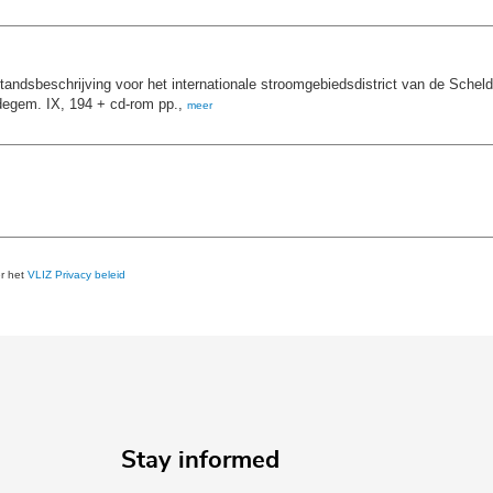
standsbeschrijving voor het internationale stroomgebiedsdistrict van de Scheld
degem. IX, 194 + cd-rom pp.,
meer
er het
VLIZ Privacy beleid
Stay informed