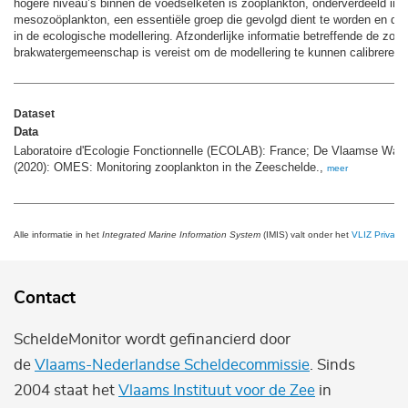
hogere niveau’s binnen de voedselketen is zoöplankton, onderverdeeld in 
mesozoöplankton, een essentiële groep die gevolgd dient te worden en d
in de ecologische modellering. Afzonderlijke informatie betreffende de zoet
brakwatergemeenschap is vereist om de modellering te kunnen calibreren.
Dataset
Data
Laboratoire d'Ecologie Fonctionnelle (ECOLAB): France; De Vlaamse Wat
(2020): OMES: Monitoring zooplankton in the Zeeschelde.,
meer
Alle informatie in het
Integrated Marine Information System
(IMIS) valt onder het
VLIZ Privacy 
Contact
ScheldeMonitor wordt gefinancierd door
de
Vlaams-Nederlandse Scheldecommissie
. Sinds
2004 staat het
Vlaams Instituut voor de Zee
in