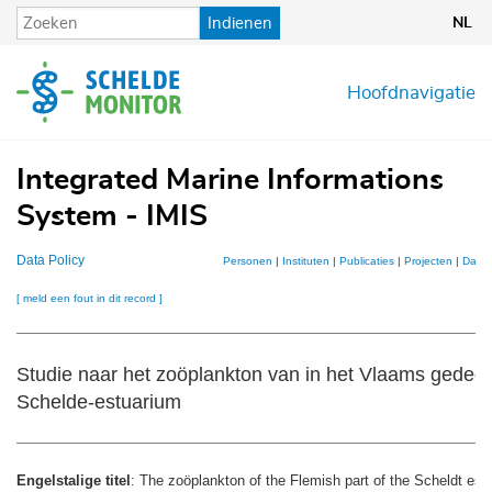
Overslaan
Indienen
NL
en
naar
de
Hoofdnavigatie
inhoud
gaan
Integrated Marine Informations
System - IMIS
Data Policy
Personen
|
Instituten
|
Publicaties
|
Projecten
|
Datas
[ meld een fout in dit record ]
Studie naar het zoöplankton van in het Vlaams gedeel
Schelde-estuarium
Engelstalige titel
: The zoöplankton of the Flemish part of the Scheldt est