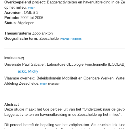
Overkoepelend project
: Baggeractiviteiten en havenuitbreiding in de Zee
op het milieu,
meer
Acroniem
: OMES 3
Periode:
2002 tot 2006
Status
: Afgelopen
Thesaurusterm
Zooplankton
Geografische term:
Zeeschelde
[
Marine Regions
]
Instituten
(2)
Université Paul Sabatier; Laboratoire d'Ecologie Fonctionnelle (ECOLAB)
,
m
Tackx, Micky
Vlaamse overheid; Beleidsdomein Mobiliteit en Openbare Werken; Water
Afdeling Zeeschelde
,
meer
, financier
Abstract
Deze studie maakt het 6de perceel uit van het "Onderzoek naar de gevolg
baggeractiviteiten en havenuitbreiding in de Zeeschelde op het milieu".
Dit perceel betreft de bepaling van het zoöplankton. Als cruciale link tusse