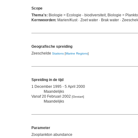
Scope
Thema's:
Biologie > Ecologie - biodiversiteit, Biologie > Plank
Kernwoorden:
Marien/Kust · Zoet water · Brak water · Zeesche
Geografische spreiding
Zeeschelde
Stations
[
Marine Regions
]
Spreiding in de tijd
1 December 1995 - 5 April 2000
Maandelijks
Vanaf 20 Februari 2002
[Gestart]
Maandelijks
Parameter
Zooplankton abundance