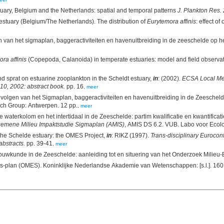
uary, Belgium and the Netherlands: spatial and temporal patterns
J. Plankton Res. 
estuary (Belgium/The Netherlands). The distribution of
Eurytemora affinis
: effect o
van het sigmaplan, baggeractiviteiten en havenuitbreiding in de zeeschelde op het
ra affinis
(Copepoda, Calanoida) in temperate estuaries: model and field observa
nd sprat on estuarine zooplankton in the Scheldt estuary,
in
: (2002).
ECSA Local Meet
-10, 2002: abstract book.
pp. 16
,
meer
olgen van het Sigmaplan, baggeractiviteiten en havenuitbreiding in de Zeeschelde 
Universiteit Antwerpen. Ecosystem Management Research Group: Antwerpen. 12 pp.
,
meer
e waterkolom en het intertidaal in de Zeeschelde: partim kwalificatie en kwantifica
gemene Milieu Impaktstudie Sigmaplan (AMIS)
 the Schelde estuary: the OMES Project,
in
: RIKZ (1997).
Trans-disciplinary Euroco
bstracts.
pp. 39-41
,
meer
bouwkunde in de Zeeschelde: aanleiding tot en situering van het Onderzoek Milie
[s.d.]. Eindverslag onderzoek milieu-effecten s-plan (OMES). Koninkl