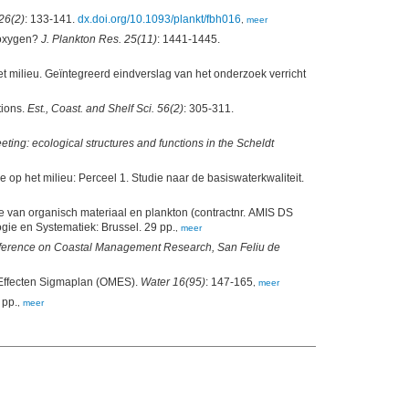
26(2)
: 133-141.
dx.doi.org/10.1093/plankt/fbh016
,
meer
f oxygen?
J. Plankton Res. 25(11)
: 1441-1445.
 milieu. Geïntegreerd eindverslag van het onderzoek verricht
tions.
Est., Coast. and Shelf Sci. 56(2)
: 305-311.
ing: ecological structures and functions in the Scheldt
op het milieu: Perceel 1. Studie naar de basiswaterkwaliteit.
tie van organisch materiaal en plankton (contractnr. AMIS DS
, AMIS DS 6.2. VUB. Labo voor Ecologie en Systematiek: Brussel. 29 pp.
,
meer
nference on Coastal Management Research, San Feliu de
u-Effecten Sigmaplan (OMES).
Water 16(95)
: 147-165
,
meer
ijke Nederlandse Akademie van Wetenschappen: [s.l.]. 160 pp.
,
meer