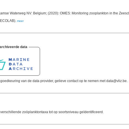
laamse Waterweg NV: Belgium; (2020): OMES: Monitoring zooplankton in the Zees
e (ECOLAB)
,
meer
archiveerde data
oedkeuring van de data provider, gelieve contact op te nemen met data@vliz.be.
rschillende zoöplanktontaxa tot op soortsniveau geïdentificeerd.