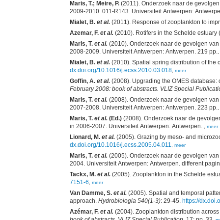
Maris, T.; Meire, P.
(2011). Onderzoek naar de gevolgen v
Mialet, B.
et al.
(2011). Response of zooplankton to impro
Azemar, F.
et al.
(2010). Rotifers in the Schelde estuary 
Maris, T.
et al.
(2010). Onderzoek naar de gevolgen van he
2008-2009. Universiteit Antwerpen: Antwerpen. 219 pp.
Mialet, B.
et al.
(2010). Spatial spring distribution of th
dx.doi.org/10.1016/j.ecss.2010.03.018
,
meer
Goffin, A.
et al.
(2008). Upgrading the OMES database: o
February 2008: book of abstracts. VLIZ Special Publicati
Maris, T.
et al.
(2008). Onderzoek naar de gevolgen van he
2007-2008. Universiteit Antwerpen: Antwerpen. 223 pp.
Maris, T.
et al.
(Ed.)
(2008). Onderzoek naar de gevolgen 
in 2006-2007. Universiteit Antwerpen: Antwerpen.
,
meer
Lionard, M.
et al.
(2005). Grazing by meso- and microzoo
dx.doi.org/10.1016/j.ecss.2005.04.011
,
meer
Maris, T.
et al.
(2005). Onderzoek naar de gevolgen van he
2004. Universiteit Antwerpen: Antwerpen.
Tackx, M.
et al.
(2005). Zooplankton in the Schelde estua
7151-6
,
meer
Van Damme, S.
et al.
(2005). Spatial and temporal patter
approach.
Hydrobiologia 540(1-3)
: 29-45.
https://dx.do
Azémar, F.
et al.
(2004). Zooplankton distribution across
book of abstracts. VLIZ Special Publication,
17: pp. 33
,
m