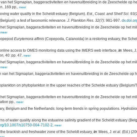
an het Sigmaplan, baggeractiviteiten en havenuitbreiding in de Zeeschelde op het 
2009-2010. 011-R143. Universiteit Antwerpen: Antwerpen. 169 pp.
,
meer
ving water quality in the Scheldt estuary (Belgium).
Est., Coast. and Shelf Sci. 93(
(Belgium): a test of taxonomic relevance.
J. Plankton Res. 32(7)
: 981-997.
dx.doi.o
t Sigmaplan, baggeractiviteiten en havenuitbreiding in de Zeeschelde op het mili
,
meer
e copepod
Eurytemora affinis
(Copepoda, Calanoida) in a restoring estuary, the Sche
nline access to OMES monitoring data using the IMERS web interface,
in
: Mees, J
on,
40: pp. 47
,
meer
t Sigmaplan, baggeractiviteiten en havenuitbreiding in de Zeeschelde op het mili
,
meer
van het Sigmaplan, baggeractiviteiten en havenuitbreiding in de Zeeschelde op he
plankton on phytoplankton in the upper reaches of the Schelde estuary (Belgium/
t Sigmaplan, baggeractiviteiten en havenuitbreiding in de Zeeschelde op het mili
 different pagination pp.
,
meer
ry, Belgium and the Netherlands: long-term trends in spring populations.
Hydrobiol
ns of water quality along the estuarine salinity gradient of the Scheldt estuary (Be
i.org/10.1007/s10750-004-7102-2
,
meer
 the brackish and freshwater zone of the Scheldt estuary,
in
: Mees, J.
et al.
(Ed.) (20
eer