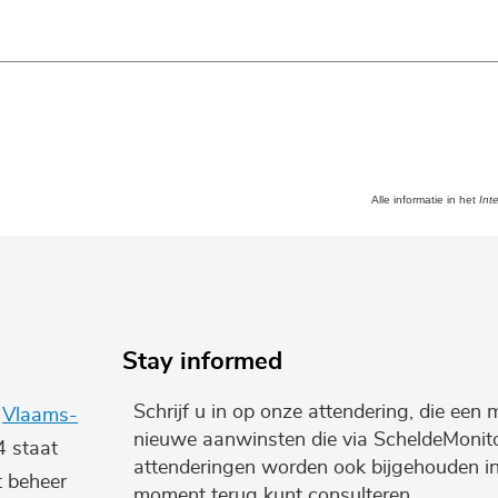
Alle informatie in het
Int
Stay informed
Schrijf u in op onze attendering, die een 
e
Vlaams-
nieuwe aanwinsten die via ScheldeMonito
4 staat
attenderingen worden ook bijgehouden i
t beheer
moment terug kunt consulteren.