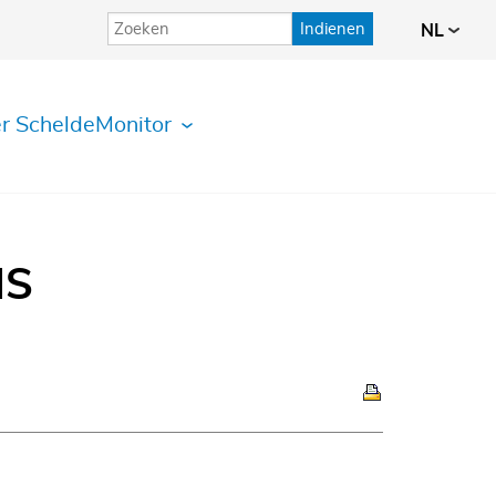
Indienen
NL
r ScheldeMonitor
IS