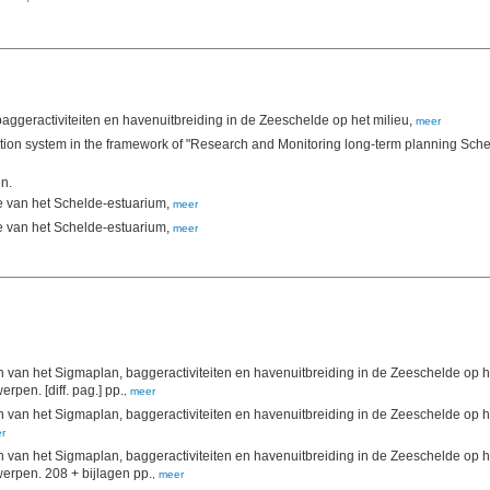
ggeractiviteiten en havenuitbreiding in de Zeeschelde op het milieu,
meer
on system in the framework of "Research and Monitoring long-term planning Scheld
n.
te van het Schelde-estuarium,
meer
te van het Schelde-estuarium,
meer
van het Sigmaplan, baggeractiviteiten en havenuitbreiding in de Zeeschelde op he
in 2013. ECOBE 015-R173. Universiteit Antwerpen: Antwerpen. [diff. pag.] pp.
,
meer
van het Sigmaplan, baggeractiviteiten en havenuitbreiding in de Zeeschelde op he
r
van het Sigmaplan, baggeractiviteiten en havenuitbreiding in de Zeeschelde op he
in 2012. ECOBE 013-R173. Universiteit Antwerpen: Antwerpen. 208 + bijlagen pp.
,
meer