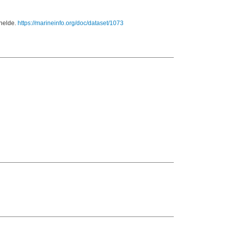
chelde.
https://marineinfo.org/doc/dataset/1073