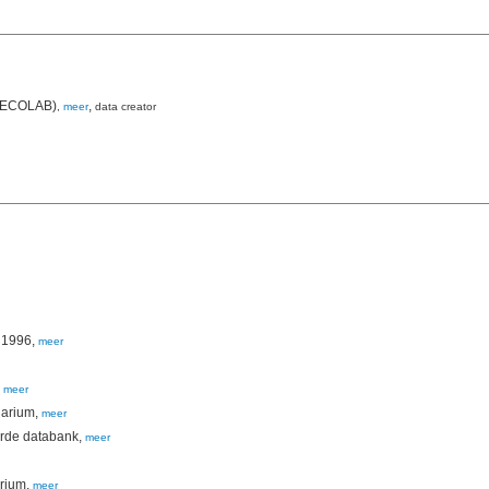
e (ECOLAB)
,
,
meer
data creator
 1996,
meer
,
meer
uarium,
meer
erde databank,
meer
arium,
meer