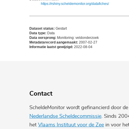
https://rshiny.scheldemonitor.org/datafiches/
Dataset status:
Gestart
Data type:
Data
Data oorsprong:
Monitoring: veldonderzoek
Metadatarecord aangemaakt:
2007-02-27
Informatie laatst gewijzigd:
2022-08-04
Contact
ScheldeMonitor wordt gefinancierd door d
Nederlandse Scheldecommissie
. Sinds 200
het
Vlaams Instituut voor de Zee
in voor he