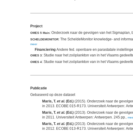
Project
: Onderzoek naar de gevolgen van het Sigmaplan, ba
OMES 5 Main
: The ScheldeMonitor knowledge- and informati
SCHELDEMONITOR
meer
Financiering
Andere fed. openbare en parastatale instellinge
: Studie naar het zoöplankton van in het Vlaams gedeel
OMES 3
: Studie naar het zoöplankton van in het Vlaams gedeel
OMES 4
Publicatie
Gebaseerd op deze dataset
Maris, T.
et al.
(Ed.)
(2015). Onderzoek naar de gevolgen 
Maris, T.
et al.
(Ed.)
(2013). Onderzoek naar de gevolgen 
in 2011. Universiteit Antwerpen: Antwerpen. 245 pp.
,
mee
Maris, T.
et al.
(Ed.)
(2013). Onderzoek naar de gevolgen 