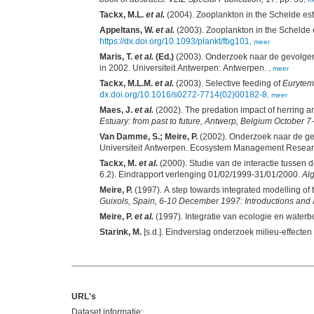
Tackx, M.L.
et al.
(2004). Zooplankton in the Schelde est
Appeltans, W.
et al.
(2003). Zooplankton in the Schelde 
https://dx.doi.org/10.1093/plankt/fbg101
,
meer
Maris, T.
et al.
(Ed.)
(2003). Onderzoek naar de gevolgen 
in 2002. Universiteit Antwerpen: Antwerpen.
,
meer
Tackx, M.L.M.
et al.
(2003). Selective feeding of
Eurytemo
dx.doi.org/10.1016/s0272-7714(02)00182-8
,
meer
Maes, J.
et al.
(2002). The predation impact of herring a
Estuary: from past to future, Antwerp, Belgium October 7
Van Damme, S.; Meire, P.
(2002). Onderzoek naar de gev
Tackx, M.
et al.
(2000). Studie van de interactie tussen d
6.2). Eindrapport verlenging 01/02/1999-31/01/2000.
Al
Meire, P.
(1997). A step towards integrated modelling of
Guixols, Spain, 6-10 December 1997: Introductions and a
Meire, P.
et al.
(1997). Integratie van ecologie en water
Starink, M.
URL's
Dataset informatie: