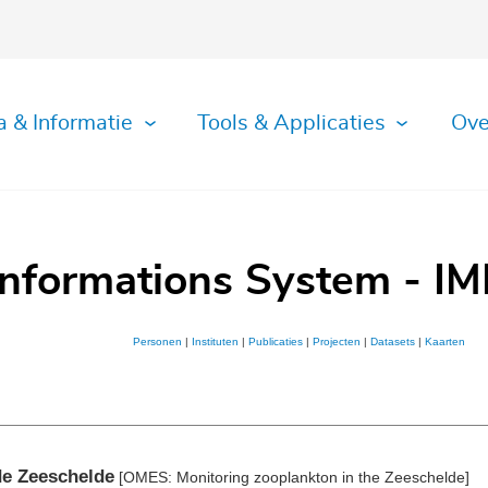
a & Informatie
Tools & Applicaties
Ove
Informations System - IM
Personen
|
Instituten
|
Publicaties
|
Projecten
|
Datasets
|
Kaarten
de Zeeschelde
[OMES: Monitoring zooplankton in the Zeeschelde]