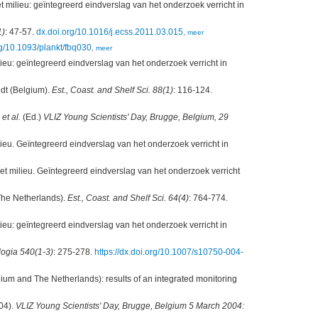
milieu: geïntegreerd eindverslag van het onderzoek verricht in
1)
: 47-57.
dx.doi.org/10.1016/j.ecss.2011.03.015
,
meer
rg/10.1093/plankt/fbq030
,
meer
eu: geïntegreerd eindverslag van het onderzoek verricht in
ldt (Belgium).
Est., Coast. and Shelf Sci. 88(1)
: 116-124.
.
et al.
(Ed.)
VLIZ Young Scientists' Day, Brugge, Belgium, 29
eu. Geïntegreerd eindverslag van het onderzoek verricht in
t milieu. Geïntegreerd eindverslag van het onderzoek verricht
The Netherlands).
Est., Coast. and Shelf Sci. 64(4)
: 764-774.
eu: geïntegreerd eindverslag van het onderzoek verricht in
ogia 540(1-3)
: 275-278.
https://dx.doi.org/10.1007/s10750-004-
lgium and The Netherlands): results of an integrated monitoring
04).
VLIZ Young Scientists' Day, Brugge, Belgium 5 March 2004: