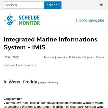
Overslaan
Indienen
NL
en
naar
de
Hoofdnavigatie
inhoud
gaan
Integrated Marine Informations
System - IMIS
Data Policy
Personen
|
Instituten
|
Publicaties
|
Projecten
|
Datasets
[ meld een fout in dit record ]
ir. Wens, Freddy
[ gepensioneerd ]
Vorig instituut
Vlaamse overheid; Beleidsdomein Mobiliteit en Openbare Werken; Vlaams Min
en Openbare Werken; Departement Mobiliteit en Openbare Werken; Waterb