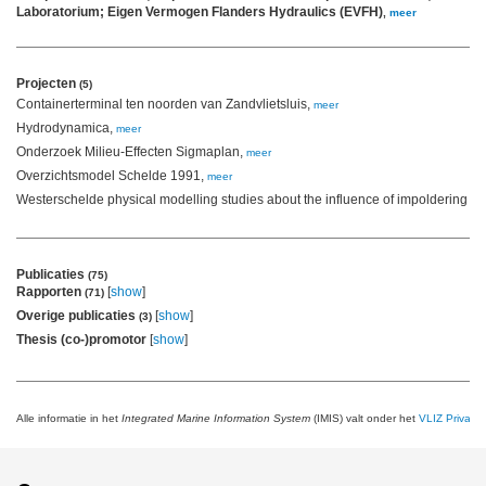
Laboratorium; Eigen Vermogen Flanders Hydraulics (EVFH)
,
meer
Projecten
(5)
Containerterminal ten noorden van Zandvlietsluis,
meer
Hydrodynamica,
meer
Onderzoek Milieu-Effecten Sigmaplan,
meer
Overzichtsmodel Schelde 1991,
meer
Westerschelde physical modelling studies about the influence of impoldering o
Publicaties
(75)
Rapporten
[
show
]
(71)
Overige publicaties
[
show
]
(3)
Thesis (co-)promotor
[
show
]
Alle informatie in het
Integrated Marine Information System
(IMIS) valt onder het
VLIZ Privacy 