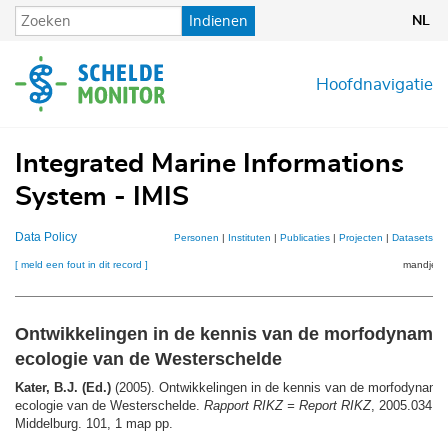
Overslaan
Indienen
NL
en
naar
de
Hoofdnavigatie
inhoud
gaan
Integrated Marine Informations
System - IMIS
Data Policy
Personen
|
Instituten
|
Publicaties
|
Projecten
|
Datasets
|
K
[ meld een fout in dit record ]
mandje (0
Ontwikkelingen in de kennis van de morfodynamic
ecologie van de Westerschelde
Kater, B.J. (Ed.)
(2005). Ontwikkelingen in de kennis van de morfodynami
ecologie van de Westerschelde.
Rapport RIKZ = Report RIKZ
, 2005.034. 
Middelburg. 101, 1 map pp.