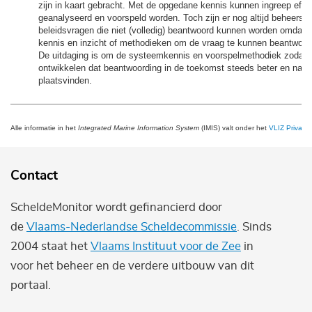
zijn in kaart gebracht. Met de opgedane kennis kunnen ingreep effect
geanalyseerd en voorspeld worden. Toch zijn er nog altijd beheers- 
beleidsvragen die niet (volledig) beantwoord kunnen worden omdat 
kennis en inzicht of methodieken om de vraag te kunnen beantwoor
De uitdaging is om de systeemkennis en voorspelmethodiek zodanig
ontwikkelen dat beantwoording in de toekomst steeds beter en nau
plaatsvinden.
Alle informatie in het
Integrated Marine Information System
(IMIS) valt onder het
VLIZ Privacy 
Contact
ScheldeMonitor wordt gefinancierd door
de
Vlaams-Nederlandse Scheldecommissie
. Sinds
2004 staat het
Vlaams Instituut voor de Zee
in
voor het beheer en de verdere uitbouw van dit
portaal.