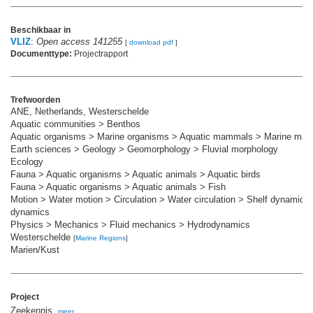
Beschikbaar in
VLIZ
:
Open access 141255
[
download pdf
]
Documenttype:
Projectrapport
Trefwoorden
ANE, Netherlands, Westerschelde
Aquatic communities > Benthos
Aquatic organisms > Marine organisms > Aquatic mammals > Marine ma
Earth sciences > Geology > Geomorphology > Fluvial morphology
Ecology
Fauna > Aquatic organisms > Aquatic animals > Aquatic birds
Fauna > Aquatic organisms > Aquatic animals > Fish
Motion > Water motion > Circulation > Water circulation > Shelf dynamics
dynamics
Physics > Mechanics > Fluid mechanics > Hydrodynamics
Westerschelde
[
Marine Regions
]
Marien/Kust
Project
Zeekennis,
meer