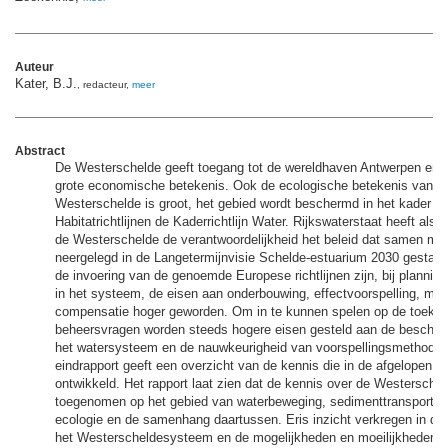
Auteur
Kater, B.J.
, redacteur,
meer
Abstract
De Westerschelde geeft toegang tot de wereldhaven Antwerpen en 
grote economische betekenis. Ook de ecologische betekenis van d
Westerschelde is groot, het gebied wordt beschermd in het kader v
Habitatrichtlijnen de Kaderrichtlijn Water. Rijkswaterstaat heeft als
de Westerschelde de verantwoordelijkheid het beleid dat samen met
neergelegd in de Langetermijnvisie Schelde-estuarium 2030 gestalt
de invoering van de genoemde Europese richtlijnen zijn, bij plannin
in het systeem, de eisen aan onderbouwing, effectvoorspelling, mitig
compensatie hoger geworden. Om in te kunnen spelen op de toeko
beheersvragen worden steeds hogere eisen gesteld aan de beschik
het watersysteem en de nauwkeurigheid van voorspellingsmethoden
eindrapport geeft een overzicht van de kennis die in de afgelopen vijf
ontwikkeld. Het rapport laat zien dat de kennis over de Westerschel
toegenomen op het gebied van waterbeweging, sedimenttransporten
ecologie en de samenhang daartussen. Eris inzicht verkregen in de
het Westerscheldesysteem en de mogelijkheden en moeilijkheden v