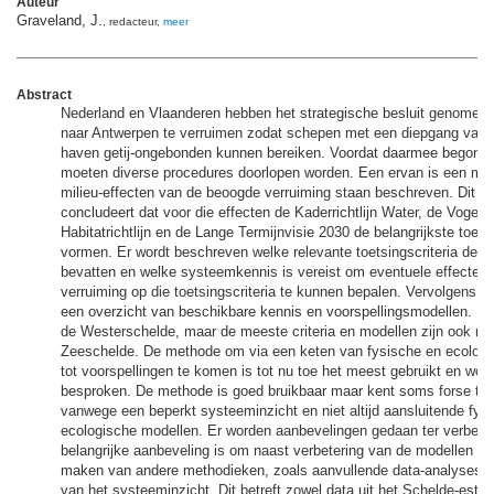
Auteur
Graveland, J.
, redacteur,
meer
Abstract
Nederland en Vlaanderen hebben het strategische besluit genomen
naar Antwerpen te verruimen zodat schepen met een diepgang van 
haven getij-ongebonden kunnen bereiken. Voordat daarmee begonn
moeten diverse procedures doorlopen worden. Een ervan is een m.e.
milieu-effecten van de beoogde verruiming staan beschreven. Dit ra
concludeert dat voor die effecten de Kaderrichtlijn Water, de Vogel- 
Habitatrichtlijn en de Lange Termijnvisie 2030 de belangrijkste toet
vormen. Er wordt beschreven welke relevante toetsingscriteria dez
bevatten en welke systeemkennis is vereist om eventuele effecten
verruiming op die toetsingscriteria te kunnen bepalen. Vervolgens ge
een overzicht van beschikbare kennis en voorspellingsmodellen. De 
de Westerschelde, maar de meeste criteria en modellen zijn ook rel
Zeeschelde. De methode om via een keten van fysische en ecologi
tot voorspellingen te komen is tot nu toe het meest gebruikt en word
besproken. De methode is goed bruikbaar maar kent soms forse te
vanwege een beperkt systeeminzicht en niet altijd aansluitende fys
ecologische modellen. Er worden aanbevelingen gedaan ter verbete
belangrijke aanbeveling is om naast verbetering van de modellen oo
maken van andere methodieken, zoals aanvullende data-analyses v
van het systeeminzicht. Dit betreft zowel data uit het Schelde-estu