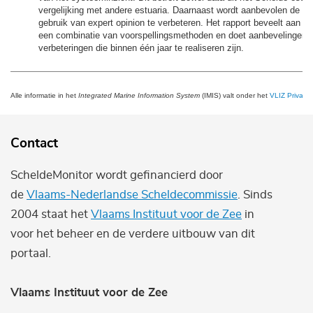
vergelijking met andere estuaria. Daarnaast wordt aanbevolen de m
gebruik van expert opinion te verbeteren. Het rapport beveelt aan in
een combinatie van voorspellingsmethoden en doet aanbevelingen 
verbeteringen die binnen één jaar te realiseren zijn.
Alle informatie in het
Integrated Marine Information System
(IMIS) valt onder het
VLIZ Privacy 
Contact
ScheldeMonitor wordt gefinancierd door
de
Vlaams-Nederlandse Scheldecommissie
. Sinds
2004 staat het
Vlaams Instituut voor de Zee
in
voor het beheer en de verdere uitbouw van dit
portaal.
Vlaams Instituut voor de Zee