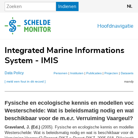
Overslaan
Indienen
NL
en
naar
de
Hoofdnavigatie
inhoud
gaan
Integrated Marine Informations
System - IMIS
Data Policy
Personen
|
Instituten
|
Publicaties
|
Projecten
|
Datasets
|
K
[ meld een fout in dit record ]
mandje (0
Fysische en ecologische kennis en modellen voor
Westerschelde: Wat is beleidsmatig nodig en wat i
beschikbaar voor de m.e.r. Verruiming Vaargeul?
Graveland, J. (Ed.)
(2005). Fysische en ecologische kennis en modellen 
Westerschelde: Wat is beleidsmatig nodig en wat is beschikbaar voor de m