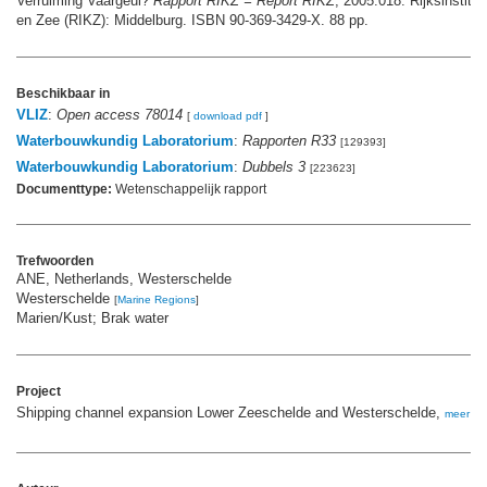
Verruiming Vaargeul?
Rapport RIKZ = Report RIKZ
, 2005.018. Rijksinstitu
en Zee (RIKZ): Middelburg. ISBN 90-369-3429-X. 88 pp.
Beschikbaar in
VLIZ
:
Open access 78014
[
download pdf
]
Waterbouwkundig Laboratorium
:
Rapporten R33
[129393]
Waterbouwkundig Laboratorium
:
Dubbels 3
[223623]
Documenttype:
Wetenschappelijk rapport
Trefwoorden
ANE, Netherlands, Westerschelde
Westerschelde
[
Marine Regions
]
Marien/Kust; Brak water
Project
Shipping channel expansion Lower Zeeschelde and Westerschelde,
meer