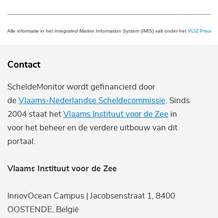
Alle informatie in het
Integrated Marine Information System
(IMIS) valt onder het
VLIZ Privacy 
Contact
ScheldeMonitor wordt gefinancierd door
de
Vlaams-Nederlandse Scheldecommissie
. Sinds
2004 staat het
Vlaams Instituut voor de Zee
in
voor het beheer en de verdere uitbouw van dit
portaal.
Vlaams Instituut voor de Zee
InnovOcean Campus | Jacobsenstraat 1, 8400
OOSTENDE, België