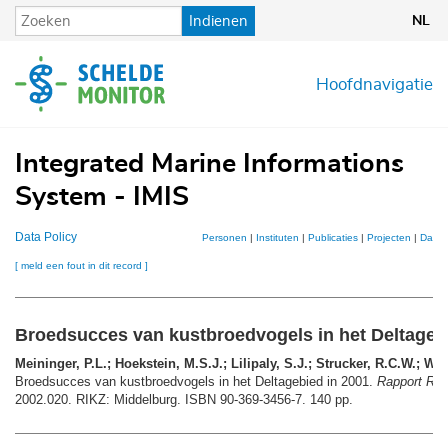
Overslaan
Indienen
NL
en
naar
de
Hoofdnavigatie
inhoud
gaan
Integrated Marine Informations
System - IMIS
Data Policy
Personen
|
Instituten
|
Publicaties
|
Projecten
|
Datas
[ meld een fout in dit record ]
Broedsucces van kustbroedvogels in het Deltageb
Meininger, P.L.; Hoekstein, M.S.J.; Lilipaly, S.J.; Strucker, R.C.W.; Wol
Broedsucces van kustbroedvogels in het Deltagebied in 2001.
Rapport RIK
2002.020. RIKZ: Middelburg. ISBN 90-369-3456-7. 140 pp.