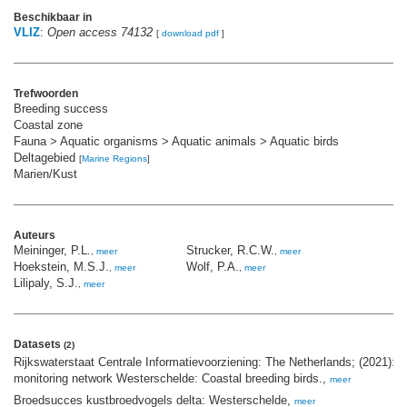
Beschikbaar in
VLIZ
:
Open access 74132
[
download pdf
]
Trefwoorden
Breeding success
Coastal zone
Fauna > Aquatic organisms > Aquatic animals > Aquatic birds
Deltagebied
[
Marine Regions
]
Marien/Kust
Auteurs
Meininger, P.L.
Strucker, R.C.W.
,
meer
,
meer
Hoekstein, M.S.J.
Wolf, P.A.
,
meer
,
meer
Lilipaly, S.J.
,
meer
Datasets
(2)
Rijkswaterstaat Centrale Informatievoorziening: The Netherlands; (2021): 
monitoring network Westerschelde: Coastal breeding birds.,
meer
Broedsucces kustbroedvogels delta: Westerschelde,
meer