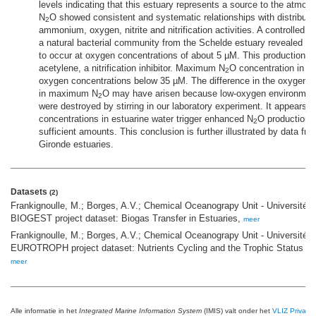
levels indicating that this estuary represents a source to the atmosp
N
O showed consistent and systematic relationships with distributio
2
ammonium, oxygen, nitrite and nitrification activities. A controlled l
a natural bacterial community from the Schelde estuary revealed 
to occur at oxygen concentrations of about 5 µM. This production wa
acetylene, a nitrification inhibitor. Maximum N
O concentration in th
2
oxygen concentrations below 35 µM. The difference in the oxygen co
in maximum N
O may have arisen because low-oxygen environments
2
were destroyed by stirring in our laboratory experiment. It appears 
concentrations in estuarine water trigger enhanced N
O production 
2
sufficient amounts. This conclusion is further illustrated by data f
Gironde estuaries.
Datasets
(2)
Frankignoulle, M.; Borges, A.V.; Chemical Oceanograpy Unit - Université d
BIOGEST project dataset: Biogas Transfer in Estuaries,
meer
Frankignoulle, M.; Borges, A.V.; Chemical Oceanograpy Unit - Université d
EUROTROPH project dataset: Nutrients Cycling and the Trophic Status o
meer
Alle informatie in het
Integrated Marine Information System
(IMIS) valt onder het
VLIZ Privacy 