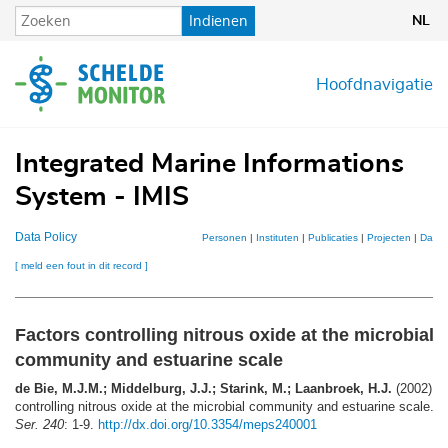
Overslaan
Indienen
NL
en
naar
de
Hoofdnavigatie
inhoud
gaan
Integrated Marine Informations
System - IMIS
Data Policy
Personen
|
Instituten
|
Publicaties
|
Projecten
|
Datas
[ meld een fout in dit record ]
Factors controlling nitrous oxide at the microbial
community and estuarine scale
de Bie, M.J.M.; Middelburg, J.J.; Starink, M.; Laanbroek, H.J.
(2002). F
controlling nitrous oxide at the microbial community and estuarine scale.
M
Ser. 240
: 1-9.
http://dx.doi.org/10.3354/meps240001