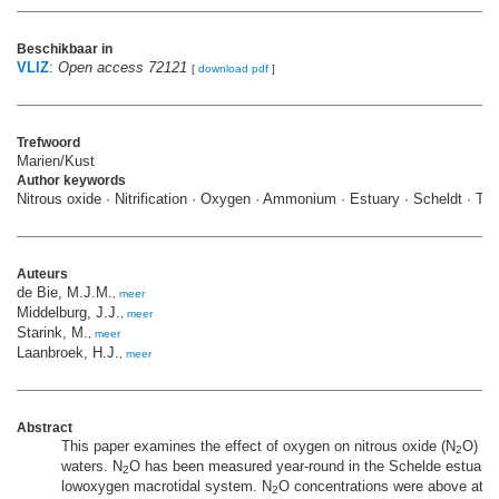
Beschikbaar in
VLIZ
:
Open access 72121
[
download pdf
]
Trefwoord
Marien/Kust
Author keywords
Nitrous oxide · Nitrification · Oxygen · Ammonium · Estuary · Scheldt · Th
Auteurs
de Bie, M.J.M.
,
meer
Middelburg, J.J.
,
meer
Starink, M.
,
meer
Laanbroek, H.J.
,
meer
Abstract
This paper examines the effect of oxygen on nitrous oxide (N
O) co
2
waters. N
O has been measured year-round in the Schelde estuary, 
2
lowoxygen macrotidal system. N
O concentrations were above atmo
2