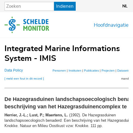
Overslaan
Indienen
NL
en
naar
de
Hoofdnavigatie
inhoud
gaan
Integrated Marine Informations
System - IMIS
Data Policy
Personen
|
Instituten
|
Publicaties
|
Projecten
|
Datasets
|
[ meld een fout in dit record ]
mandje (
De Hazegrasduinen landschapsoecologisch benad
beschrijving van het Hazegrasduinencomplex te 
Herrier, J.-L.; Lust, P.; Maertens, L.
(1992). De Hazegrasduinen
landschapsoecologisch benaderd: Een beschrijving van het Hazegrasduin
Knokke. Natuur en Milieu Oostkust vzw: Knokke. 111 pp.