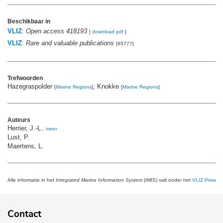
Beschikbaar in
VLIZ
:
Open access 418193
[
download pdf
]
VLIZ
:
Rare and valuable publications
[65777]
Trefwoorden
Hazegraspolder
; Knokke
[
Marine Regions
]
[
Marine Regions
]
Auteurs
Herrier, J.-L.
,
meer
Lust, P.
Maertens, L.
Alle informatie in het
Integrated Marine Information System
(IMIS) valt onder het
VLIZ Privacy 
Contact