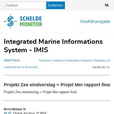
Overslaan
Indienen
NL
en
naar
de
Hoofdnavigatie
inhoud
gaan
Integrated Marine Informations
System - IMIS
Data Policy
Personen
|
Instituten
|
Publicaties
|
Projecten
|
Datasets
|
Kaar
[ meld een fout in dit record ]
mandje (0):
toevo
Projekt Zee eindverslag = Projet Mer rapport final
Projekt Zee eindverslag = Projet Mer rapport final.
Beschikbaar in
VLIZ
:
Digital Archive 313854