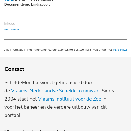
Documenttype:
Eindrapport
Inhoud
toon delen
Alle informatie in het
Integrated Marine Information System
(IMIS) valt onder het
VLIZ Privacy 
Contact
ScheldeMonitor wordt gefinancierd door
de
Vlaams-Nederlandse Scheldecommissie
. Sinds
2004 staat het
Vlaams Instituut voor de Zee
in
voor het beheer en de verdere uitbouw van dit
portaal.