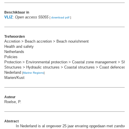
Beschikbaar in
VLIZ
:
Open access 55055
[
download pdf
]
Trefwoorden
Accretion > Beach accretion > Beach nourishment
Health and safety
Netherlands
Policies
Protection > Environmental protection > Coastal zone management > Shor
Structures > Hydraulic structures > Coastal structures > Coast defences
Nederland
[
Marine Regions
]
Marien/Kust
Auteur
Roelse, P.
Abstract
In Nederland is al ongeveer 25 jaar ervaring opgedaan met zandsupp