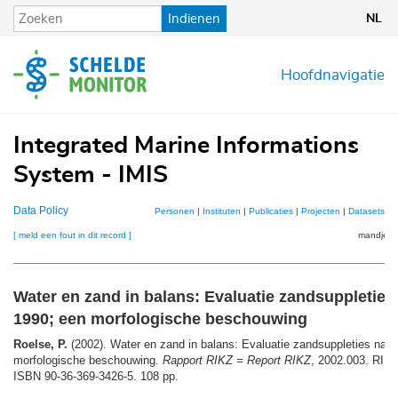
Overslaan
Indienen
NL
en
naar
de
Hoofdnavigatie
inhoud
gaan
Integrated Marine Informations
System - IMIS
Data Policy
Personen
|
Instituten
|
Publicaties
|
Projecten
|
Datasets
|
K
[ meld een fout in dit record ]
mandje (0
Water en zand in balans: Evaluatie zandsuppleties
1990; een morfologische beschouwing
Roelse, P.
(2002). Water en zand in balans: Evaluatie zandsuppleties na 1
morfologische beschouwing.
Rapport RIKZ = Report RIKZ
, 2002.003. RIKZ
ISBN 90-36-369-3426-5. 108 pp.