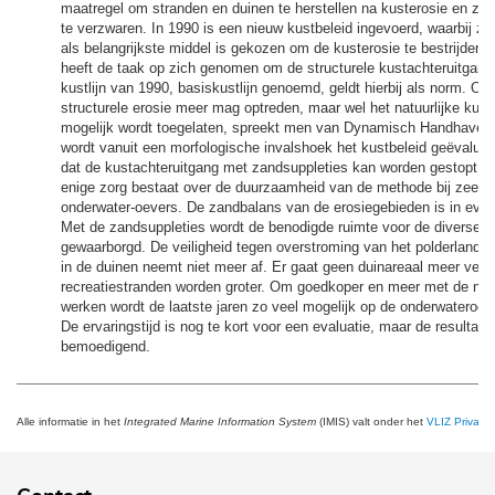
maatregel om stranden en duinen te herstellen na kusterosie en zw
te verzwaren. In 1990 is een nieuw kustbeleid ingevoerd, waarbij za
als belangrijkste middel is gekozen om de kusterosie te bestrijden. 
heeft de taak op zich genomen om de structurele kustachteruitgang
kustlijn van 1990, basiskustlijn genoemd, geldt hierbij als norm. O
structurele erosie meer mag optreden, maar wel het natuurlijke kust
mogelijk wordt toegelaten, spreekt men van Dynamisch Handhaven. I
wordt vanuit een morfologische invalshoek het kustbeleid geëvalueer
dat de kustachteruitgang met zandsuppleties kan worden gestopt, h
enige zorg bestaat over de duurzaamheid van de methode bij zeer s
onderwater-oevers. De zandbalans van de erosiegebieden is in even
Met de zandsuppleties wordt de benodigde ruimte voor de diverse k
gewaarborgd. De veiligheid tegen overstroming van het polderland e
in de duinen neemt niet meer af. Er gaat geen duinareaal meer verl
recreatiestranden worden groter. Om goedkoper en meer met de nat
werken wordt de laatste jaren zo veel mogelijk op de onderwateroev
De ervaringstijd is nog te kort voor een evaluatie, maar de resultaten
bemoedigend.
Alle informatie in het
Integrated Marine Information System
(IMIS) valt onder het
VLIZ Privacy 