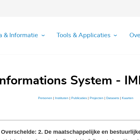
a & Informatie
Tools & Applicaties
Ove
Informations System - IM
Personen
|
Instituten
|
Publicaties
|
Projecten
|
Datasets
|
Kaarten
n Overschelde: 2. De maatschappelijke en bestuurlijk