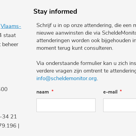
Stay informed
Schrijf u in op onze attendering, die een 
e
Vlaams-
nieuwe aanwinsten die via ScheldeMonito
4 staat
attenderingen worden ook bijgehouden i
t beheer
moment terug kunt consulteren.
Via onderstaande formulier kan u zich ins
verdere vragen zijn omtrent te attenderi
info@scheldemonitor.org
.
400
naam
e-mail
9-34 21
9.196 |