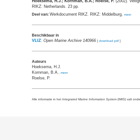
Hoeksema, H.J.; Kornman, B.A.; Roelse, P.
(2002). Veilig
RIKZ: Netherlands. 23 pp.
Werkdocument RIKZ. RIKZ: Middelburg,
Deel van:
meer
Beschikbaar in
VLIZ
:
Open Marine Archive 140966
[
download pdf
]
Auteurs
Hoeksema, H.J.
Kornman, B.A.
,
meer
Roelse, P.
Alle informatie in het
Integrated Marine Information System
(IMIS) valt ond