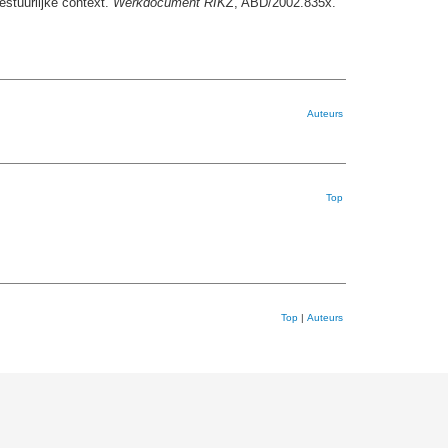
estuurlijke context.
Werkdocument RIKZ
, ABD/2002.835x.
Auteurs
Top
Top
|
Auteurs