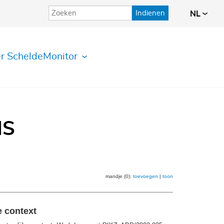
Indienen
NL
r ScheldeMonitor
IS
mandje (0):
toevoegen
|
toon
e context