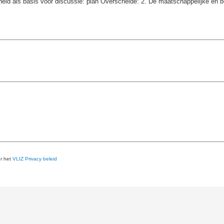
heid als basis voor discussie: plan Overschelde: 2. De maatschappelijke en b
er het
VLIZ Privacy beleid