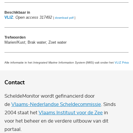
Beschikbaar in
VLIZ
:
Open access 317492
[
download pdf
]
Trefwoorden
Marien/Kust; Brak water; Zoet water
Alle informatie in het
Integrated Marine Information System
(IMIS) valt onder het
VLIZ Privacy 
Contact
ScheldeMonitor wordt gefinancierd door
de
Vlaams-Nederlandse Scheldecommissie
. Sinds
2004 staat het
Vlaams Instituut voor de Zee
in
voor het beheer en de verdere uitbouw van dit
portaal.