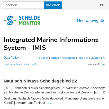
Overslaan
Indienen
NL
en
naar
de
Hoofdnavigatie
inhoud
gaan
Integrated Marine Informations
System - IMIS
Data Policy
Personen
|
Instituten
|
Publicaties
|
Projecten
|
Datasets
|
Kaar
[ meld een fout in dit record ]
mandje (0):
toevo
Nautisch Nieuws Scheldegebied 22
(2013). Nautisch Nieuws Scheldegebied 22.
Nautisch Nieuws Scheldegebi
22. Maritieme Dienstverlening en Kust/Rijkswaterstaat Zeeland: [s.l.]. 12 p
Nautisch Nieuws Scheldegebied. Maritieme Dienstverlening en
Deel van:
Kust/Rijkswaterstaat Zeeland,
meer