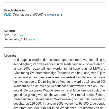
Beschikbaar in
VLIZ
:
Open access 308863
[
download pdf
]
Auteurs
Arts, F.A.
,
meer
Berrevoets, C.M.
,
meer
Abstract
In dit rapport worden de resultaten gepresenteerd van de telling (uit
een vliegtuig) van zee-eenden in de Nederlandse kustwateren en d
januari 2005. Deze tellingen worden in het kader van het MWTL-pr
(Monitoring Waterstaatkundige Toestand van het Land) van Rijkswat
uitgevoerd en vormen tevens een onderdeel van de internationale mi
van watervogels. De telling in de Voordelta werd op 16 januari 2005 
Waddenzee en de overige Nederlandse kustwateren zijn op 27/28 ja
geteld. De oostelijke Waddenzee inclusief bijbehorende kustzone k
geteld als gevolg van slecht weer (mist). Het totaal aantal Eidereen
Nederlandse kustwateren en Waddenzee (inclusief niet-getelde deel)
geschat op 116 000. In januari 2005 werden c. 98 000 Eidereenden g
overgrote deel (90 000) zat in de Waddenzee. De grootte van de