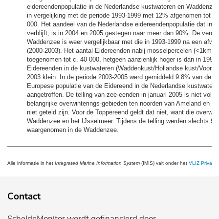
eidereendenpopulatie in de Nederlandse kustwateren en Waddenzee
in vergelijking met de periode 1993-1999 met 12% afgenomen tot g
000. Het aandeel van de Nederlandse eidereendenpopulatie dat in
verblijft, is in 2004 en 2005 gestegen naar meer dan 90%. De verde
Waddenzee is weer vergelijkbaar met die in 1993-1999 na een afwij
(2000-2003). Het aantal Eidereenden nabij mosselpercelen (<1km) i
toegenomen tot c. 40 000, hetgeen aanzienlijk hoger is dan in 1999
Eidereenden in de kustwateren (Waddenkust/Hollandse kust/Voordel
2003 klein. In de periode 2003-2005 werd gemiddeld 9.8% van de N
Europese populatie van de Eidereend in de Nederlandse kustwate
aangetroffen. De telling van zee-eenden in januari 2005 is niet voll
belangrijke overwinterings-gebieden ten noorden van Ameland en S
niet geteld zijn. Voor de Toppereend geldt dat niet, want die overwint
Waddenzee en het IJsselmeer. Tijdens de telling werden slechts 9
waargenomen in de Waddenzee.
Alle informatie in het
Integrated Marine Information System
(IMIS) valt onder het
VLIZ Privacy 
Contact
ScheldeMonitor wordt gefinancierd door