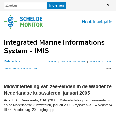
Overslaan
Indienen
NL
en
naar
de
Hoofdnavigatie
inhoud
gaan
Integrated Marine Informations
System - IMIS
Data Policy
Personen
|
Instituten
|
Publicaties
|
Projecten
|
Datasets
|
[ meld een fout in dit record ]
mandje (
Midwintertelling van zee-eenden in de Waddenzee 
Nederlandse kustwateren, januari 2005
Arts, F.A.; Berrevoets, C.M.
(2005). Midwintertelling van zee-eenden in 
en de Nederlandse kustwateren, januari 2005.
Rapport RIKZ = Report RIK
RIKZ: Middelburg. 20 + bijlage pp.