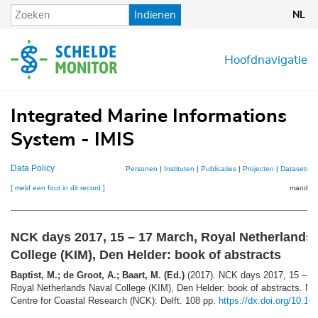
Overslaan
Indienen
NL
en
naar
de
Hoofdnavigatie
inhoud
gaan
Integrated Marine Informations
System - IMIS
Data Policy
Personen
|
Instituten
|
Publicaties
|
Projecten
|
Datasets
|
[ meld een fout in dit record ]
mandje (
NCK days 2017, 15 – 17 March, Royal Netherlands
College (KIM), Den Helder: book of abstracts
Baptist, M.; de Groot, A.; Baart, M. (Ed.)
(2017). NCK days 2017, 15 – 1
Royal Netherlands Naval College (KIM), Den Helder: book of abstracts. Ne
Centre for Coastal Research (NCK): Delft. 108 pp.
https://dx.doi.org/10.1