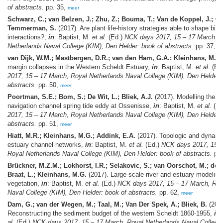
of abstracts.
pp. 35,
meer
Schwarz, C.; van Belzen, J.; Zhu, Z.; Bouma, T.; Van de Koppel, J.; G
Temmerman, S.
(2017). Are plant life-history strategies able to shape bi
interactions?,
in
: Baptist, M.
et al.
(Ed.)
NCK days 2017, 15 – 17 March, R
Netherlands Naval College (KIM), Den Helder: book of abstracts.
pp. 37,
m
van Dijk, W.M.; Mastbergen, D.R.; van den Ham, G.A.; Kleinhans, M.G.
margin collapses in the Western Scheldt Estuary,
in
: Baptist, M.
et al.
(Ed
2017, 15 – 17 March, Royal Netherlands Naval College (KIM), Den Helder:
abstracts.
pp. 50,
meer
Poortman, S.E.; Bom, S.; De Wit, L.; Bliek, A.J.
(2017). Modelling the W
navigation channel spring tide eddy at Ossenisse,
in
: Baptist, M.
et al.
(Ed
2017, 15 – 17 March, Royal Netherlands Naval College (KIM), Den Helder:
abstracts.
pp. 51,
meer
Hiatt, M.R.; Kleinhans, M.G.; Addink, E.A.
(2017). Topologic and dynamic
estuary channel networks,
in
: Baptist, M.
et al.
(Ed.)
NCK days 2017, 15 –
Royal Netherlands Naval College (KIM), Den Helder: book of abstracts.
pp.
Brückner, M.Z.M.; Lokhorst, I.R.; Selakovic, S.; van Oorschot, M.; de V
Braat, L.; Kleinhans, M.G.
(2017). Large-scale river and estuary modelin
vegetation,
in
: Baptist, M.
et al.
(Ed.)
NCK days 2017, 15 – 17 March, Roy
Naval College (KIM), Den Helder: book of abstracts.
pp. 62,
meer
Dam, G.; van der Wegen, M.; Taal, M.; Van Der Spek, A.; Bliek, B.
(2017
Reconstructing the sediment budget of the western Scheldt 1860-1955,
in
:
al.
(Ed.)
NCK days 2017, 15 – 17 March, Royal Netherlands Naval College