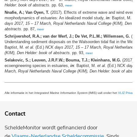
Helder: book of abstracts.
pp. 63,
meer
Nnafie, A.; Van Oyen, T.
(2017). Effects of extreme wave and wind event
morphodynamics of estuaries: An idealized model study,
in
: Baptist, M.
et
days 2017, 15 – 17 March, Royal Netherlands Naval College (KIM), Den He
abstracts.
pp. 87,
meer
Schrijvershof, R.A.; van der Werf, J.; De Vet, P.L.M.; Willemsen, G.
(20
Understanding sediment disposals on the Walsoorden tidal flat in the Wes
Baptist, M.
et al.
(Ed.)
NCK days 2017, 15 – 17 March, Royal Netherlands 
(KIM), Den Helder: book of abstracts.
pp. 93,
meer
Selakovic, S.; Leuven, J.R.F.W.; Bouma, T.J.; Kleinhans, M.G.
(2017). 
ecoengineering species in estuaries,
in
: Baptist, M.
et al.
(Ed.)
NCK days 2
March, Royal Netherlands Naval College (KIM), Den Helder: book of abstra
Alle informatie in het
Integrated Marine Information System
(IMIS) valt onder het
VLIZ Privacy 
Contact
ScheldeMonitor wordt gefinancierd door
de
Vlaams-Nederlandse Scheldecommissie
. Sinds