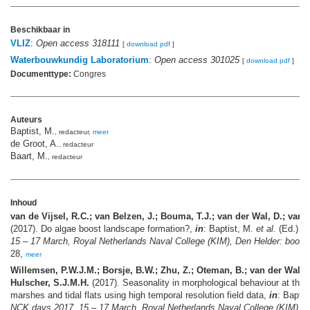
Beschikbaar in
VLIZ
:
Open access 318111
[
download pdf
]
Waterbouwkundig Laboratorium
:
Open access 301025
[
download pdf
]
Documenttype:
Congres
Auteurs
Baptist, M.
, redacteur,
meer
de Groot, A.
, redacteur
Baart, M.
, redacteur
Inhoud
van de Vijsel, R.C.; van Belzen, J.; Bouma, T.J.; van der Wal, D.; van 
(2017). Do algae boost landscape formation?,
in
: Baptist, M.
et al.
(Ed.)
N
15 – 17 March, Royal Netherlands Naval College (KIM), Den Helder: book o
28,
meer
Willemsen, P.W.J.M.; Borsje, B.W.; Zhu, Z.; Oteman, B.; van der Wal, 
Hulscher, S.J.M.H.
(2017). Seasonality in morphological behaviour at the i
marshes and tidal flats using high temporal resolution field data,
in
: Baptis
NCK days 2017, 15 – 17 March, Royal Netherlands Naval College (KIM), D