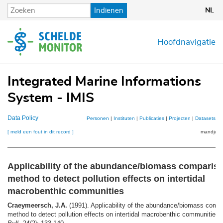
Overslaan
Indienen
NL
en
naar
de
Hoofdnavigatie
inhoud
gaan
Integrated Marine Informations
System - IMIS
Data Policy
Personen
|
Instituten
|
Publicaties
|
Projecten
|
Datasets
|
K
[ meld een fout in dit record ]
mandje (0
Applicability of the abundance/biomass comparis
method to detect pollution effects on intertidal
macrobenthic communities
Craeymeersch, J.A.
(1991). Applicability of the abundance/biomass comp
method to detect pollution effects on intertidal macrobenthic communities.