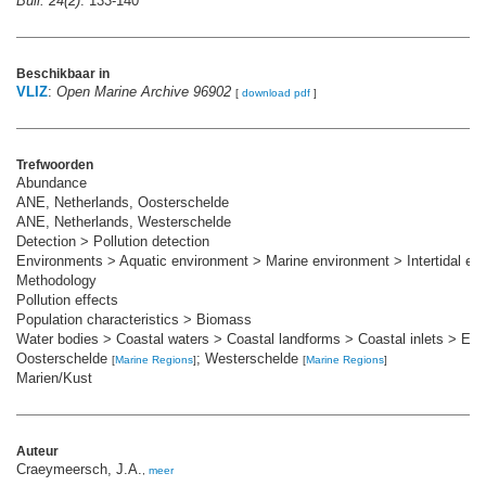
Bull. 24(2)
: 133-140
Beschikbaar in
VLIZ
:
Open Marine Archive 96902
[
download pdf
]
Trefwoorden
Abundance
ANE, Netherlands, Oosterschelde
ANE, Netherlands, Westerschelde
Detection > Pollution detection
Environments > Aquatic environment > Marine environment > Intertidal en
Methodology
Pollution effects
Population characteristics > Biomass
Water bodies > Coastal waters > Coastal landforms > Coastal inlets > Est
Oosterschelde
; Westerschelde
[
Marine Regions
]
[
Marine Regions
]
Marien/Kust
Auteur
Craeymeersch, J.A.
,
meer