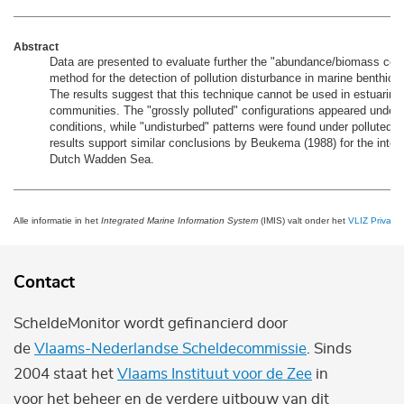
Abstract
Data are presented to evaluate further the "abundance/biomass co
method for the detection of pollution disturbance in marine benthic
The results suggest that this technique cannot be used in estuarine i
communities. The "grossly polluted" configurations appeared under 
conditions, while "undisturbed" patterns were found under polluted c
results support similar conclusions by Beukema (1988) for the interti
Dutch Wadden Sea.
Alle informatie in het
Integrated Marine Information System
(IMIS) valt onder het
VLIZ Privacy 
Contact
ScheldeMonitor wordt gefinancierd door
de
Vlaams-Nederlandse Scheldecommissie
. Sinds
2004 staat het
Vlaams Instituut voor de Zee
in
voor het beheer en de verdere uitbouw van dit