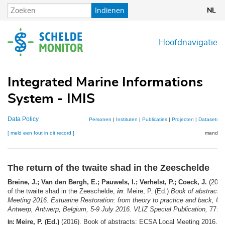
Overslaan
Indienen
NL
en
naar
de
Hoofdnavigatie
inhoud
gaan
Integrated Marine Informations
System - IMIS
Data Policy
Personen
|
Instituten
|
Publicaties
|
Projecten
|
Datasets
|
[ meld een fout in dit record ]
mandje (
The return of the twaite shad in the Zeeschelde
Breine, J.; Van den Bergh, E.; Pauwels, I.; Verhelst, P.; Coeck, J.
(2016)
of the twaite shad in the Zeeschelde,
in
: Meire, P. (Ed.)
Book of abstracts
Meeting 2016. Estuarine Restoration: from theory to practice and back, Uni
Antwerp, Antwerp, Belgium, 5-9 July 2016. VLIZ Special Publication,
77: p
Meire, P. (Ed.)
(2016). Book of abstracts: ECSA Local Meeting 2016. E
In: