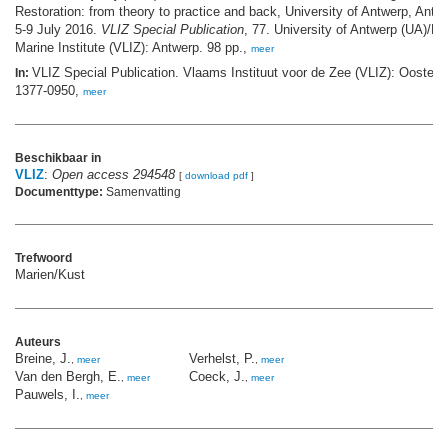
Restoration: from theory to practice and back, University of Antwerp, Antw
5-9 July 2016.
VLIZ Special Publication
, 77. University of Antwerp (UA)/Fl
Marine Institute (VLIZ): Antwerp. 98 pp.,
meer
VLIZ Special Publication. Vlaams Instituut voor de Zee (VLIZ): Oosten
In:
1377-0950,
meer
Beschikbaar in
VLIZ
:
Open access 294548
[
download pdf
]
Documenttype:
Samenvatting
Trefwoord
Marien/Kust
Auteurs
Breine, J.
Verhelst, P.
,
meer
,
meer
Van den Bergh, E.
Coeck, J.
,
meer
,
meer
Pauwels, I.
,
meer