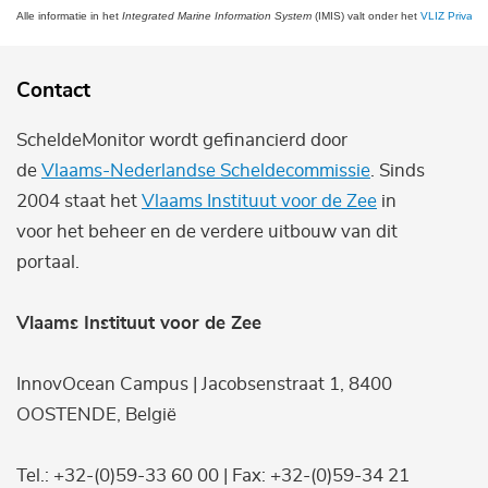
Alle informatie in het
Integrated Marine Information System
(IMIS) valt onder het
VLIZ Privacy 
Contact
ScheldeMonitor wordt gefinancierd door
de
Vlaams-Nederlandse Scheldecommissie
. Sinds
2004 staat het
Vlaams Instituut voor de Zee
in
voor het beheer en de verdere uitbouw van dit
portaal.
Vlaams Instituut voor de Zee
InnovOcean Campus | Jacobsenstraat 1, 8400
OOSTENDE, België
Tel.: +32-(0)59-33 60 00 | Fax: +32-(0)59-34 21