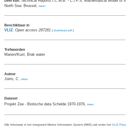
Technical Reports I.C.W.B. - C.I.P.S. Mathematical Model of the P
Deel van:
North Sea: Brussel,
meer
Beschikbaar in
VLIZ
:
Open access 287281
[
download pdf
]
Trefwoorden
Marien/Kust; Brak water
Auteur
Joiris, C.
,
meer
Dataset
Projekt Zee - Biotische data Schelde 1970-1976,
meer
Alle informatie in het
Integrated Marine Information System
(IMIS) valt onder het
VLIZ Privacy 