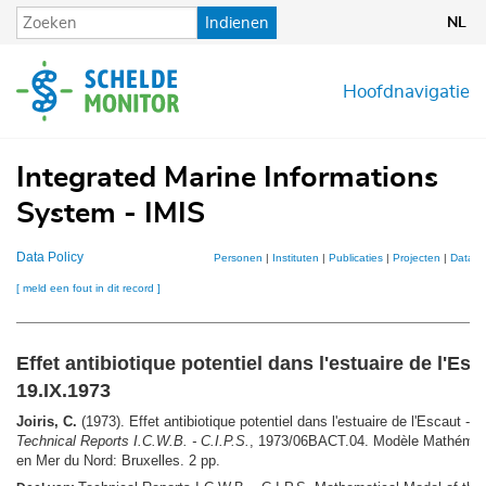
Overslaan
Indienen
NL
en
naar
de
Hoofdnavigatie
inhoud
gaan
Integrated Marine Informations
System - IMIS
Data Policy
Personen
|
Instituten
|
Publicaties
|
Projecten
|
Datase
[ meld een fout in dit record ]
Effet antibiotique potentiel dans l'estuaire de l'Esc
19.IX.1973
Joiris, C.
(1973). Effet antibiotique potentiel dans l'estuaire de l'Escaut - 
Technical Reports I.C.W.B. - C.I.P.S.
, 1973/06BACT.04. Modèle Mathématiq
en Mer du Nord: Bruxelles. 2 pp.