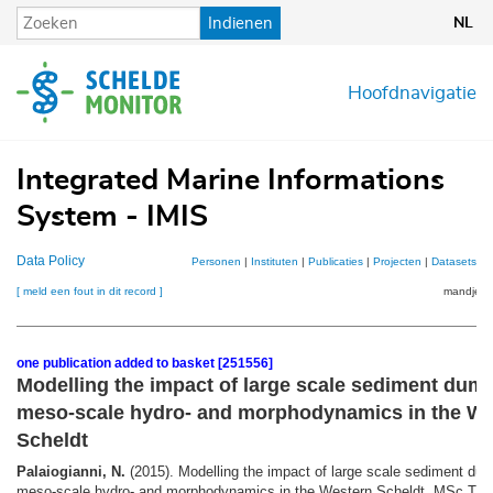
Overslaan
Indienen
NL
en
naar
de
Hoofdnavigatie
inhoud
gaan
Integrated Marine Informations
System - IMIS
Data Policy
Personen
|
Instituten
|
Publicaties
|
Projecten
|
Datasets
|
K
[ meld een fout in dit record ]
mandje (1
one publication added to basket [251556]
Modelling the impact of large scale sediment dum
meso-scale hydro- and morphodynamics in the We
Scheldt
Palaiogianni, N.
(2015). Modelling the impact of large scale sediment du
meso-scale hydro- and morphodynamics in the Western Scheldt. MSc Thesi