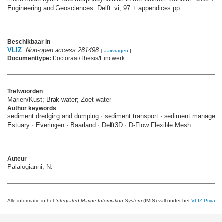
Engineering and Geosciences: Delft. vi, 97 + appendices pp.
Beschikbaar in
VLIZ
:
Non-open access 281498
[
aanvragen
]
Documenttype:
Doctoraat/Thesis/Eindwerk
Trefwoorden
Marien/Kust; Brak water; Zoet water
Author keywords
sediment dredging and dumping · sediment transport · sediment manageme
Estuary · Everingen · Baarland · Delft3D · D-Flow Flexible Mesh
Auteur
Palaiogianni, N.
Alle informatie in het
Integrated Marine Information System
(IMIS) valt onder het
VLIZ Privacy 