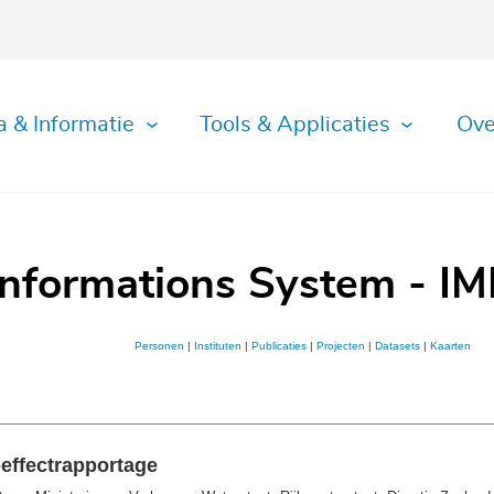
a & Informatie
Tools & Applicaties
Ove
Informations System - IM
Personen
|
Instituten
|
Publicaties
|
Projecten
|
Datasets
|
Kaarten
effectrapportage