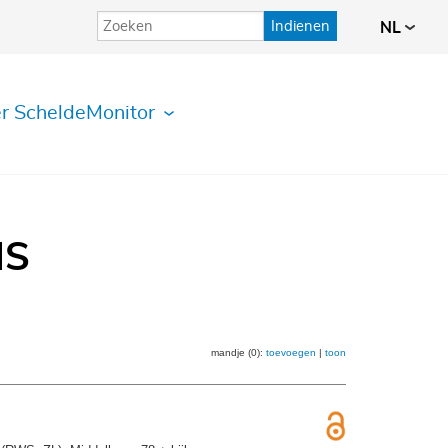
Indienen
NL
r ScheldeMonitor
IS
mandje (0):
toevoegen
|
toon