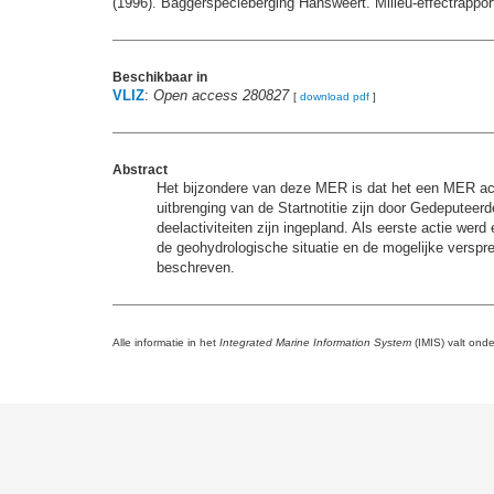
(1996). Baggerspecieberging Hansweert. Milieu-effectrapport
Beschikbaar in
VLIZ
:
Open access 280827
[
download pdf
]
Abstract
Het bijzondere van deze MER is dat het een MER achte
uitbrenging van de Startnotitie zijn door Gedeputee
deelactiviteiten zijn ingepland. Als eerste actie we
de geohydrologische situatie en de mogelijke verspre
beschreven.
Alle informatie in het
Integrated Marine Information System
(IMIS) valt ond