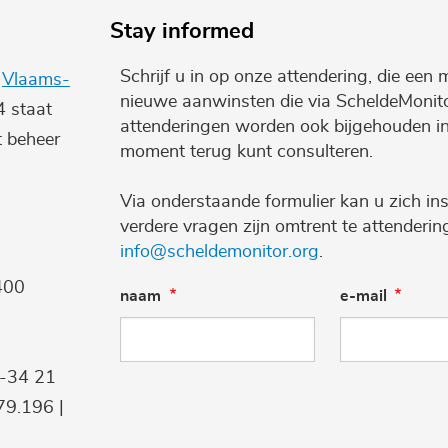
Stay informed
Schrijf u in op onze attendering, die een 
e
Vlaams-
nieuwe aanwinsten die via ScheldeMonito
4 staat
attenderingen worden ook bijgehouden i
t beheer
moment terug kunt consulteren.
Via onderstaande formulier kan u zich ins
verdere vragen zijn omtrent te attenderi
info@scheldemonitor.org
.
400
naam
e-mail
9-34 21
9.196 |