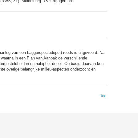
 (RWS, ZL): Middelburg. 78 + bijlagen pp.
(aanleg van een baggerspeciedepot) reeds is uitgevoerd. Na
d, waarna in een Plan van Aanpak de verschillende
tergesteldheid in en nabij het depot. Op basis daarvan kon
ante overige belangrijke milieu-aspecten onderzocht en
Top