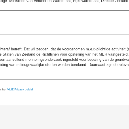
age. Ministerie van Verkeer en Waterstaat, Rijkswaterstaat, Directie Zeeland
raf betreft. Dat wil zeggen, dat de voorgenomen m.e.r.-plichtige activiteit 
rde Staten van Zeeland de Richtlijnen voor opstelling van het MER vastgestel
rd een aanvullend monitoringsonderzoek ingesteld voor bepaling van de grondwa
iding van milieugevaarlijke stoffen worden berekend. Daarnaast zijn de relev
er het
VLIZ Privacy beleid