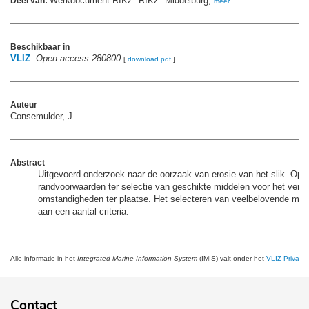
Werkdocument RIKZ. RIKZ: Middelburg,
Deel van:
meer
Beschikbaar in
VLIZ
:
Open access 280800
[
download pdf
]
Auteur
Consemulder, J.
Abstract
Uitgevoerd onderzoek naar de oorzaak van erosie van het slik. Opg
randvoorwaarden ter selectie van geschikte middelen voor het verb
omstandigheden ter plaatse. Het selecteren van veelbelovende midd
aan een aantal criteria.
Alle informatie in het
Integrated Marine Information System
(IMIS) valt onder het
VLIZ Privacy 
Contact