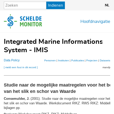
Overslaan
Indienen
NL
en
naar
de
Hoofdnavigatie
inhoud
gaan
Integrated Marine Informations
System - IMIS
Data Policy
Personen
|
Instituten
|
Publicaties
|
Projecten
|
Datasets
|
K
[ meld een fout in dit record ]
mandje (0
Studie naar de mogelijke maatregelen voor het be
van het slik en schor van Waarde
Consemulder, J.
(2001). Studie naar de mogelijke maatregelen voor het 
het slik en schor van Waarde.
Werkdocument RIKZ
. RWS RIKZ: Middelbur
bijlagen pp.