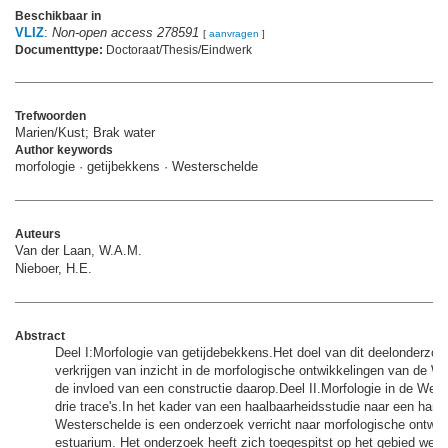
Beschikbaar in
VLIZ
:
Non-open access 278591
[
aanvragen
]
Documenttype:
Doctoraat/Thesis/Eindwerk
Trefwoorden
Marien/Kust; Brak water
Author keywords
morfologie · getijbekkens · Westerschelde
Auteurs
Van der Laan, W.A.M.
Nieboer, H.E.
Abstract
Deel I:Morfologie van getijdebekkens.Het doel van dit deelonderzoek
verkrijgen van inzicht in de morfologische ontwikkelingen van de W
de invloed van een constructie daarop.Deel II.Morfologie in de West
drie trace's.In het kader van een haalbaarheidsstudie naar een hang
Westerschelde is een onderzoek verricht naar morfologische ontwikk
estuarium. Het onderzoek heeft zich toegespitst op het gebied weste