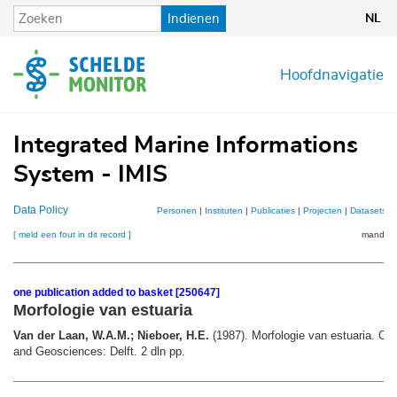
Overslaan
Indienen
NL
en
naar
de
Hoofdnavigatie
inhoud
gaan
Integrated Marine Informations
System - IMIS
Data Policy
Personen
|
Instituten
|
Publicaties
|
Projecten
|
Datasets
|
[ meld een fout in dit record ]
mandje (
one publication added to basket [250647]
Morfologie van estuaria
Van der Laan, W.A.M.; Nieboer, H.E.
(1987). Morfologie van estuaria. Civ
and Geosciences: Delft. 2 dln pp.