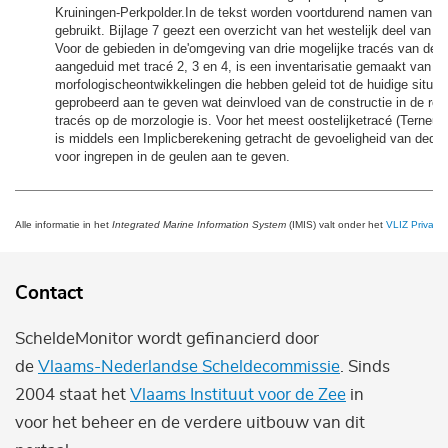
Kruiningen-Perkpolder.In de tekst worden voortdurend namen van ge
gebruikt. Bijlage 7 geezt een overzicht van het westelijk deel van 
Voor de gebieden in de'omgeving van drie mogelijke tracés van de o
aangeduid met tracé 2, 3 en 4, is een inventarisatie gemaakt van
morfologischeontwikkelingen die hebben geleid tot de huidige situati
geprobeerd aan te geven wat deinvloed van de constructie in de resp
tracés op de morzologie is. Voor het meest oostelijketracé (Terneuz
is middels een Implicberekening getracht de gevoeligheid van dedeb
voor ingrepen in de geulen aan te geven.
Alle informatie in het
Integrated Marine Information System
(IMIS) valt onder het
VLIZ Privacy 
Contact
ScheldeMonitor wordt gefinancierd door
de
Vlaams-Nederlandse Scheldecommissie
. Sinds
2004 staat het
Vlaams Instituut voor de Zee
in
voor het beheer en de verdere uitbouw van dit