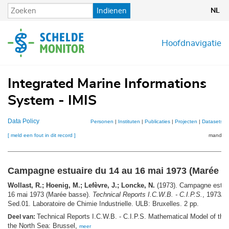
Overslaan
Indienen
NL
en
naar
de
Hoofdnavigatie
inhoud
gaan
Integrated Marine Informations
System - IMIS
Data Policy
Personen
|
Instituten
|
Publicaties
|
Projecten
|
Datasets
|
[ meld een fout in dit record ]
mandje (
Campagne estuaire du 14 au 16 mai 1973 (Marée b
Wollast, R.; Hoenig, M.; Lefèvre, J.; Loncke, N.
(1973). Campagne estuai
16 mai 1973 (Marée basse).
Technical Reports I.C.W.B. - C.I.P.S.
, 1973/S
Sed.01. Laboratoire de Chimie Industrielle. ULB: Bruxelles. 2 pp.
Technical Reports I.C.W.B. - C.I.P.S. Mathematical Model of the 
Deel van:
the North Sea: Brussel,
meer