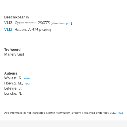
Beschikbaar in
VLIZ
:
Open access 264773
[
download pdf
]
VLIZ
:
Archive A.414
[264968]
Trefwoord
Marien/Kust
Auteurs
Wollast, R.
,
meer
Hoenig, M.
,
meer
Lefèvre, J.
Loncke, N.
Alle informatie in het
Integrated Marine Information System
(IMIS) valt onder het
VLIZ Privacy 