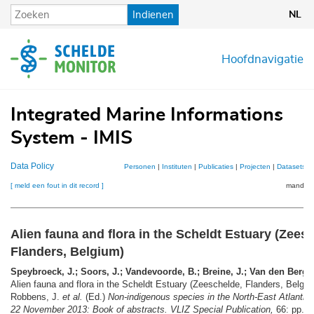
Overslaan
Indienen
NL
en
naar
de
Hoofdnavigatie
inhoud
gaan
Integrated Marine Informations
System - IMIS
Data Policy
Personen
|
Instituten
|
Publicaties
|
Projecten
|
Datasets
|
[ meld een fout in dit record ]
mandje (
Alien fauna and flora in the Scheldt Estuary (Zees
Flanders, Belgium)
Speybroeck, J.; Soors, J.; Vandevoorde, B.; Breine, J.; Van den Bergh
Alien fauna and flora in the Scheldt Estuary (Zeeschelde, Flanders, Belgi
Robbens, J.
et al.
(Ed.)
Non-indigenous species in the North-East Atlantic.
22 November 2013: Book of abstracts. VLIZ Special Publication,
66: pp. 1