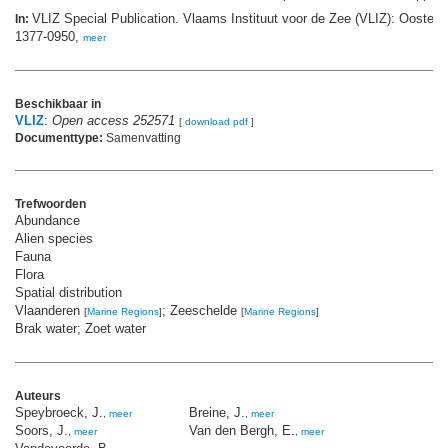
VLIZ Special Publication. Vlaams Instituut voor de Zee (VLIZ): Oosten
In:
1377-0950,
meer
Beschikbaar in
VLIZ
:
Open access 252571
[
download pdf
]
Documenttype:
Samenvatting
Trefwoorden
Abundance
Alien species
Fauna
Flora
Spatial distribution
Vlaanderen
; Zeeschelde
[
Marine Regions
]
[
Marine Regions
]
Brak water; Zoet water
Auteurs
Speybroeck, J.
Breine, J.
,
meer
,
meer
Soors, J.
Van den Bergh, E.
,
meer
,
meer