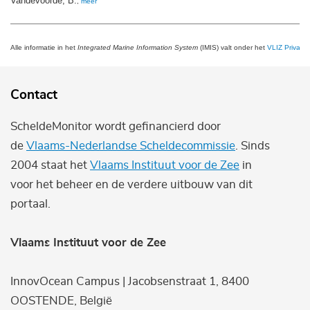
Vandevoorde, B.
,
meer
Alle informatie in het
Integrated Marine Information System
(IMIS) valt onder het
VLIZ Privacy 
Contact
ScheldeMonitor wordt gefinancierd door
de
Vlaams-Nederlandse Scheldecommissie
. Sinds
2004 staat het
Vlaams Instituut voor de Zee
in
voor het beheer en de verdere uitbouw van dit
portaal.
Vlaams Instituut voor de Zee
InnovOcean Campus | Jacobsenstraat 1, 8400
OOSTENDE, België