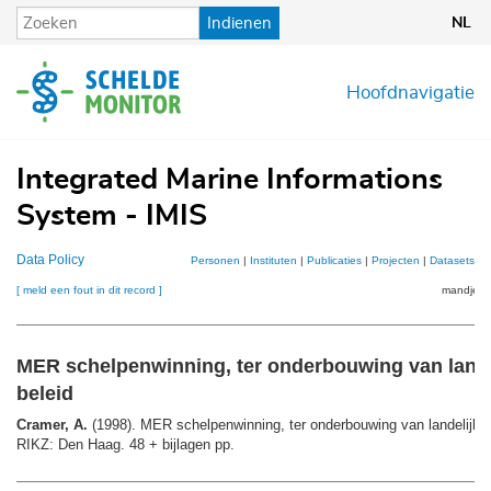
Overslaan
Indienen
NL
en
naar
de
Hoofdnavigatie
inhoud
gaan
Integrated Marine Informations
System - IMIS
Data Policy
Personen
|
Instituten
|
Publicaties
|
Projecten
|
Datasets
|
K
[ meld een fout in dit record ]
mandje (0
MER schelpenwinning, ter onderbouwing van lande
beleid
Cramer, A.
(1998). MER schelpenwinning, ter onderbouwing van landelijk b
RIKZ: Den Haag. 48 + bijlagen pp.