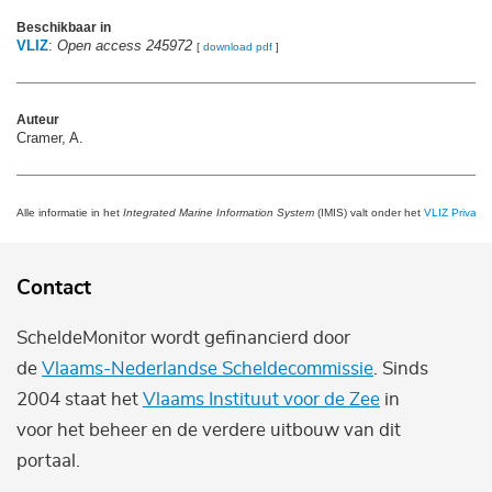
Beschikbaar in
VLIZ
:
Open access 245972
[
download pdf
]
Auteur
Cramer, A.
Alle informatie in het
Integrated Marine Information System
(IMIS) valt onder het
VLIZ Privacy 
Contact
ScheldeMonitor wordt gefinancierd door
de
Vlaams-Nederlandse Scheldecommissie
. Sinds
2004 staat het
Vlaams Instituut voor de Zee
in
voor het beheer en de verdere uitbouw van dit
portaal.