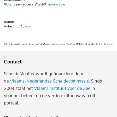
VLIZ
:
Open access 242588
[
download pdf
]
Auteur
Roberti, J.R.
,
meer
Alle informatie in het
Integrated Marine Information System
(IMIS) valt onder het
VLIZ Privacy 
Contact
ScheldeMonitor wordt gefinancierd door
de
Vlaams-Nederlandse Scheldecommissie
. Sinds
2004 staat het
Vlaams Instituut voor de Zee
in
voor het beheer en de verdere uitbouw van dit
portaal.