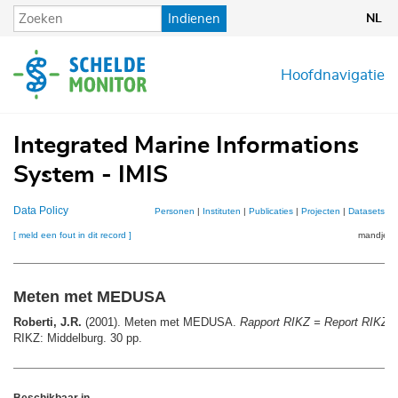
Overslaan
Indienen
NL
en
naar
de
Hoofdnavigatie
inhoud
gaan
Integrated Marine Informations
System - IMIS
Data Policy
Personen
|
Instituten
|
Publicaties
|
Projecten
|
Datasets
|
K
[ meld een fout in dit record ]
mandje (0
Meten met MEDUSA
Roberti, J.R.
(2001). Meten met MEDUSA.
Rapport RIKZ = Report RIKZ
,
RIKZ: Middelburg. 30 pp.
Beschikbaar in