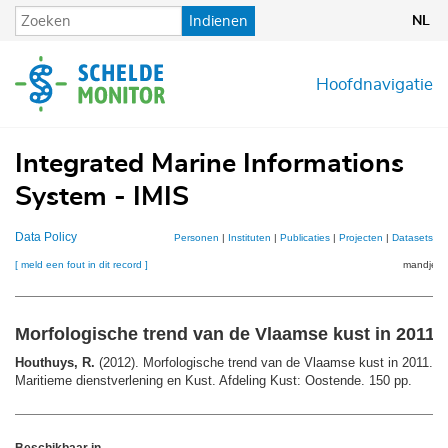
Overslaan
Indienen
NL
en
naar
de
Hoofdnavigatie
inhoud
gaan
Integrated Marine Informations
System - IMIS
Data Policy
Personen
|
Instituten
|
Publicaties
|
Projecten
|
Datasets
|
K
[ meld een fout in dit record ]
mandje (0
Morfologische trend van de Vlaamse kust in 2011
Houthuys, R.
(2012). Morfologische trend van de Vlaamse kust in 2011. 
Maritieme dienstverlening en Kust. Afdeling Kust: Oostende. 150 pp.
Beschikbaar in