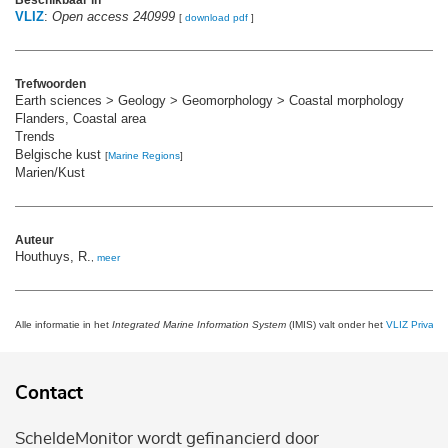
VLIZ
:
Open access 240999
[
download pdf
]
Trefwoorden
Earth sciences > Geology > Geomorphology > Coastal morphology
Flanders, Coastal area
Trends
Belgische kust
[
Marine Regions
]
Marien/Kust
Auteur
Houthuys, R.
,
meer
Alle informatie in het
Integrated Marine Information System
(IMIS) valt onder het
VLIZ Privacy 
Contact
ScheldeMonitor wordt gefinancierd door